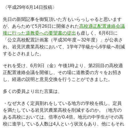
〈平成29年6月14日投稿〉
先日の新聞記事を御覧頂いた方もいらっしゃると思います
が、あらためて5月26日に開催された
高校適正配置連絡会議
後に行った道教委への要望書の提出
も虚しく、6月6日に
「公立高校配置計画案（平成30年度～32年度）」が公表さ
れ、岩見沢農業高校において、1学年7学級から6学級へ削減
するとされました。
それを受け、6月9日（金）午後1時より、第2回目の高校適
正配置連絡会議を開催し、その場に道教委の方々をお招き
し、経過の説明と意見交換を行うことができました。
多くの委員より出た言葉は、
・なぜ大きく定員割れをしている地方の学校を残し、定員
を満たしている岩見沢農業高校を削減するのか。（地方の
ある高校においては、倍率が0.4倍。地元の中学生がその高
校に進学している人数は4人という状況もあり、他にもそれ