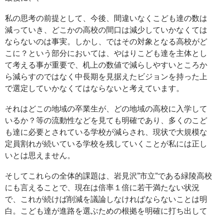
私の思考の前提として、今後、間違いなくこども達の数は
減っていき、どこかの高校の間口は減少していかなくては
ならないのは事実。しかし、ではその対象となる高校がど
こに？という部分においては、やはりこども達を主体とし
て考える事が重要で、机上の数値で減らしやすいところか
ら減らすのではなく中長期を見据えたビジョンを持った上
で選定していかなくてはならないと考えています。
それはどこの地域の卒業生が、どの地域の高校に入学して
いるか？等の流動性などを見ても明確であり、多くのこど
も達に必要とされている学校が減らされ、現状で大規模な
定員割れが続いている学校を残していくことが私には正し
いとは思えません。
そしてこれらの全体的課題は、岩見沢”市立”である緑陵高校
にも言えることで、現在は倍率１倍に若干満たない状況
で、これが続けば削減を議論しなければならないことは明
白。こども達が進路を選ぶための根拠を明確に打ち出して