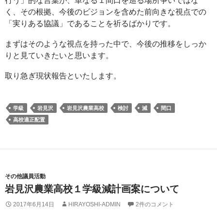
行う」的な言葉が、単なる１間口を巡る場所争いではな
く、その根拠、今後のビジョンを含めた前向きな視点での
「実りある協議」であることを祈るばかりです。
まずはそのような視点を持った中で、今後の推移をしっか
りと見ていきたいと思います。
取り急ぎ現状報告といたします。
学級
岩見沢
岩見沢農業高校
検討
減
間口
高校適正配置
その他議員活動
岩見沢農業高校１学級減計画案について
2017年6月14日
HIRAYOSHI-ADMIN
2件のコメント