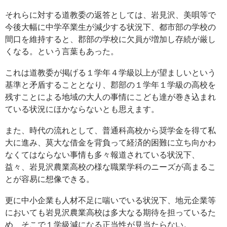
それらに対する道教委の返答としては、岩見沢、美唄等で
今後大幅に中学卒業生が減少する状況下、都市部の学校の
間口を維持すると、郡部の学校に欠員が増加し存続が厳し
くなる。という言葉もあった。
これは道教委が掲げる１学年４学級以上が望ましいという
基準と矛盾することとなり、郡部の１学年１学級の高校を
残すことによる地域の大人の事情にこども達が巻き込まれ
ている状況にほかならないとも思えます。
また、時代の流れとして、普通科高校から奨学金を得て私
大に進み、莫大な借金を背負って経済的困難に立ち向かわ
なくてはならない事情も多々報道されている状況下、
益々、岩見沢農業高校の様な職業学科のニーズが高まるこ
とが容易に想像できる。
更に中小企業も人材不足に喘いでいる状況下、地元企業等
においても岩見沢農業高校は多大なる期待を担っているた
め、そこで１学級減になる正当性が見当たらない。