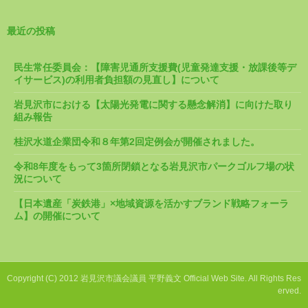
最近の投稿
民生常任委員会：【障害児通所支援費(児童発達支援・放課後等デ
イサービス)の利用者負担額の見直し】について
岩見沢市における【太陽光発電に関する懸念解消】に向けた取り
組み報告
桂沢水道企業団令和８年第2回定例会が開催されました。
令和8年度をもって3箇所閉鎖となる岩見沢市パークゴルフ場の状
況について
【日本遺産「炭鉄港」×地域資源を活かすブランド戦略フォーラ
ム】の開催について
Copyright (C) 2012 岩見沢市議会議員 平野義文 Official Web Site. All Rights Res
erved.