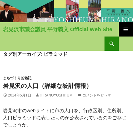
岩見沢市議会議員 平野義文 Official Web Site
コ
検
ン
索
テ
ン
タグ別アーカイブ: ピラミッド
ツ
へ
移
動
まちづくり的雑記
岩見沢の人口（詳細な統計情報）
2014年5月1日
HIRANOYOSHIFUMI
コメントをどうぞ
岩見沢市のwebサイトに市の人口を、行政区別、住所別、
人口ピラミッドに表したものが公表されているのをご存じ
でしょうか。