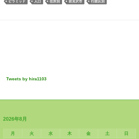
ピラミッド
人口
住所別
岩見沢市
行政区別
Tweets by hira1103
2026年8月
月
火
水
木
金
土
日