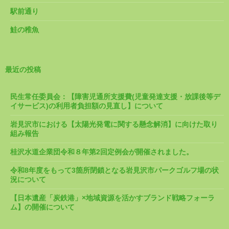
駅前通り
鮭の稚魚
最近の投稿
民生常任委員会：【障害児通所支援費(児童発達支援・放課後等デ
イサービス)の利用者負担額の見直し】について
岩見沢市における【太陽光発電に関する懸念解消】に向けた取り
組み報告
桂沢水道企業団令和８年第2回定例会が開催されました。
令和8年度をもって3箇所閉鎖となる岩見沢市パークゴルフ場の状
況について
【日本遺産「炭鉄港」×地域資源を活かすブランド戦略フォーラ
ム】の開催について