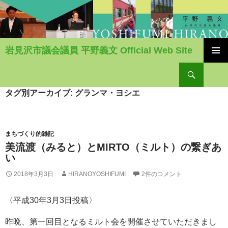
岩見沢市議会議員 平野義文 Official Web Site
コ
検
ン
索
テ
ン
タグ別アーカイブ: グランマ・ヨシエ
ツ
へ
移
動
まちづくり的雑記
美流渡（みると）とMIRTO（ミルト）の繋ぎあ
い
2018年3月3日
HIRANOYOSHIFUMI
2件のコメント
〈平成30年3月3日投稿〉
昨晩、第一回目となるミルト会を開催させていただきまし