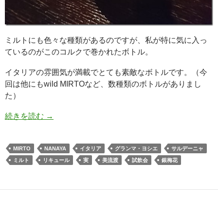
ミルトにも色々な種類があるのですが、私が特に気に入っ
ているのがこのコルクで巻かれたボトル。
イタリアの雰囲気が満載でとても素敵なボトルです。（今
回は他にもwild MIRTOなど、数種類のボトルがありまし
た）
続きを読む
→
MIRTO
NANAYA
イタリア
グランマ・ヨシエ
サルデーニャ
ミルト
リキュール
実
美流渡
試飲会
銀梅花