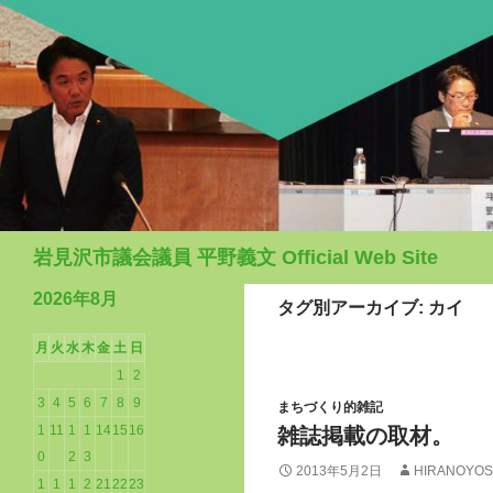
検
岩見沢市議会議員 平野義文 Official Web Site
索
2026年8月
タグ別アーカイブ: カイ
月
火
水
木
金
土
日
1
2
3
4
5
6
7
8
9
まちづくり的雑記
1
11
1
1
14
15
16
雑誌掲載の取材。
0
2
3
2013年5月2日
HIRANOYOS
1
1
1
2
21
22
23