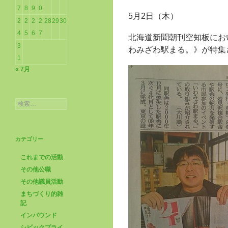
7
8
9
0
5月2日（木）
2
2
2
2
28
29
30
4
5
6
7
北海道新聞朝刊空知板にお
3
わみざわ駅まる。》が特集
1
« 7月
検
索:
カテゴリー
これまでの活動
その他公職
その他議員活動
まちづくり的雑
記
インバウンド
シビックプライ