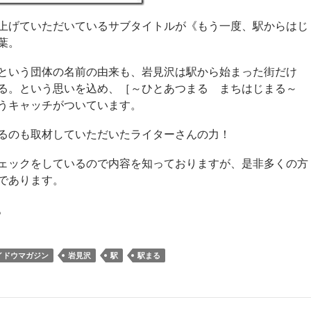
上げていただいているサブタイトルが《もう一度、駅からはじ
葉。
という団体の名前の由来も、岩見沢は駅から始まった街だけ
まる。という思いを込め、［～ひとあつまる まちはじまる～
うキャッチがついています。
るのも取材していただいたライターさんの力！
ェックをしているので内容を知っておりますが、是非多くの方
であります。
。
イドウマガジン
岩見沢
駅
駅まる