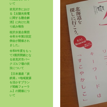
いて
岩見沢市におけ
る【太陽光発電
に関する懸念解
消】に向けた取
り組み報告
桂沢水道企業団
令和８年第2回定
例会が開催され
ました。
令和8年度をもっ
て3箇所閉鎖とな
る岩見沢市パー
クゴルフ場の状
況について
【日本遺産「炭
鉄港」×地域資源
を活かすブラン
ド戦略フォーラ
ム】の開催につ
いて