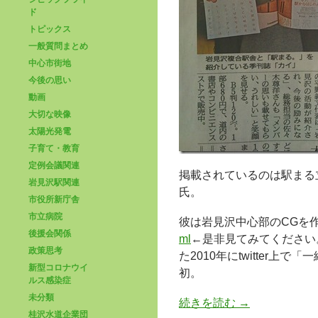
ド
トピックス
一般質問まとめ
中心市街地
今後の思い
動画
大切な映像
太陽光発電
子育て・教育
定例会議関連
掲載されているのは駅まる
岩見沢駅関連
氏。
市役所新庁舎
市立病院
彼は岩見沢中心部のCGを
後援会関係
ml
←是非見てみてください
政策思考
た2010年にtwitter
新型コロナウイ
初。
ルス感染症
未分類
続きを読む
→
桂沢水道企業団