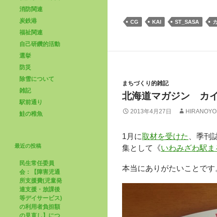
消防関連
炭鉄港
CG
KAI
ST_SASA
福祉関連
自己研鑽的活動
選挙
防災
除雪について
まちづくり的雑記
雑記
北海道マガジン カイ
駅前通り
2013年4月27日
HIRANOYO
鮭の稚魚
1月に
取材を受けた
、季刊誌
最近の投稿
集として《
いわみざわ駅ま
民生常任委員
本当にありがたいことです
会：【障害児通
所支援費(児童発
達支援・放課後
等デイサービス)
の利用者負担額
の見直し】につ