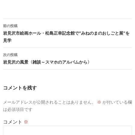
投
前の投稿
稿
岩見沢市絵画ホール・松島正幸記念館で”みねのまのおしごと展”を
ナ
見学
ビ
ゲ
次の投稿
ー
岩見沢の風景〈雑談～スマホのアルバムから〉
シ
ョ
ン
コメントを残す
メールアドレスが公開されることはありません。
※
が付いている欄
は必須項目です
コメント
※