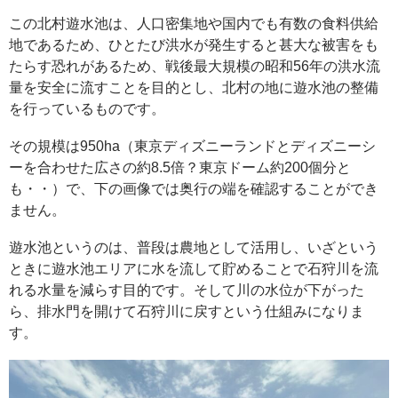
この北村遊水池は、人口密集地や国内でも有数の食料供給
地であるため、ひとたび洪水が発生すると甚大な被害をも
たらす恐れがあるため、戦後最大規模の昭和56年の洪水流
量を安全に流すことを目的とし、北村の地に遊水池の整備
を行っているものです。
その規模は950ha（東京ディズニーランドとディズニーシ
ーを合わせた広さの約8.5倍？東京ドーム約200個分と
も・・）で、下の画像では奥行の端を確認することができ
ません。
遊水池というのは、普段は農地として活用し、いざという
ときに遊水池エリアに水を流して貯めることで石狩川を流
れる水量を減らす目的です。そして川の水位が下がった
ら、排水門を開けて石狩川に戻すという仕組みになりま
す。