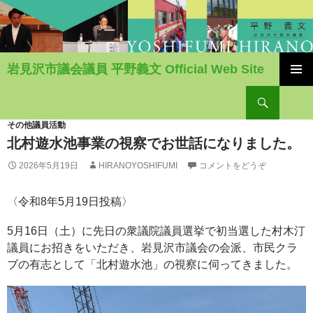
岩見沢市議会議員 平野義文 Official Web Site
コ
検
ン
索
テ
ン
その他議員活動
ツ
北村遊水池事業の視察でお世話になりました。
へ
2026年5月19日
HIRANOYOSHIFUMI
コメントをどうぞ
移
動
〈令和8年5月19日投稿〉
5月16日（土）に先日の衆議院議員選挙で初当選した村木汀
議員にお招きをいただき、岩見沢市議会の会派、市民クラ
ブの有志として「北村遊水池」の視察に伺ってきました。