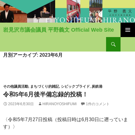
岩見沢市議会議員 平野義文 Official Web Site
コ
検
ン
索
テ
ン
月別アーカイブ: 2023年6月
ツ
へ
移
動
その他議員活動
,
まちづくり的雑記
,
シビックプライド
,
炭鉄港
令和5年6月後半備忘録的投稿！
2023年6月30日
HIRANOYOSHIFUMI
1件のコメント
〈令和5年7月27日投稿（投稿日時は6月30日に遡っていま
す）〉