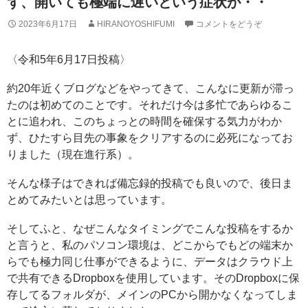
ず、開いても極端に遅いという症状が・・
2023年6月17日
HIRANOYOSHIFUMI
コメントをどうぞ
〈令和5年6月17日投稿〉
約20年近くブログなどをやってきて、こんなに更新が滞っ
たのは初めてのことです。それだけ今は多忙であらゆるこ
とに追われ、このちょっとの時間を確保する気力がわか
ず、ひたすら目先の事象をクリアするのに必死になってお
りました（現在進行系）。
そんな様子はできれば備忘録的投稿でも良いので、後日ま
とめてみたいとは思っています。
そしてふと、なぜこんなタイミングでこんな投稿をするか
と言うと、私のパソコン環境は、どこからでもどの端末か
らでも極力同じ仕事ができるように、データはクラウド上
で共有できるDropboxを使用しています。そのDropboxに保
存してるフォルダが、メインのPCから開かなくなってしま