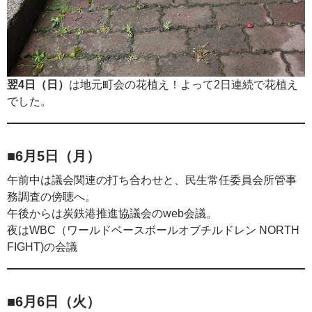
翌4日（日）
は地元町会の花植え！よって2日連続で花植え
でした。
■6月5日（月）
午前中は議会関連の打ち合わせと、民生常任委員会所管事
務調査の傍聴へ。
午後からは炭鉄港推進協議会のweb会議。
夜はWBC（ワールドベースボールオブチルドレン NORTH
FIGHT)の会議
■6月6日（火）