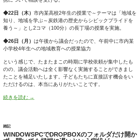
◆22日（木）
市内某高校2年生の授業で～テーマは「地域を
知り、地域を学ぶ～炭鉄港の歴史からシビックプライドを
養う～」とし2コマ（100分）の長丁場の授業を実施。
◆26日（月）
は午後から議会だったので、午前中に市内某
小学校4年生への地域教育への授業協力
という感じで、たまたまこの時期に学校依頼が集中したも
のの、議会活動へは全く影響なく実施することができまし
たことを補足いたします。子どもたちに直接話す機会をい
ただけるのは、本当にありがたいことです。
続きを読む
→
雑記
WINDOWSPCでDROPBOXのフォルダだけ開か