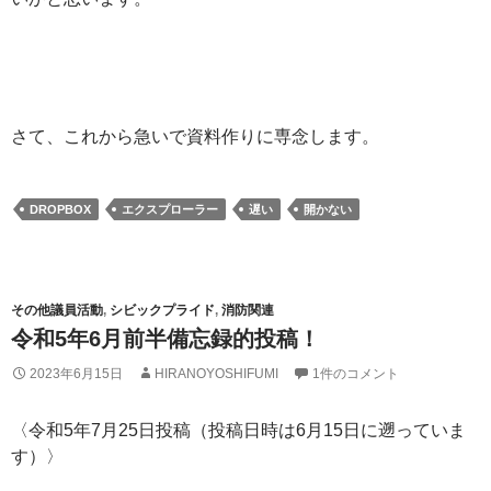
さて、これから急いで資料作りに専念します。
DROPBOX
エクスプローラー
遅い
開かない
その他議員活動
,
シビックプライド
,
消防関連
令和5年6月前半備忘録的投稿！
2023年6月15日
HIRANOYOSHIFUMI
1件のコメント
〈令和5年7月25日投稿（投稿日時は6月15日に遡っていま
す）〉