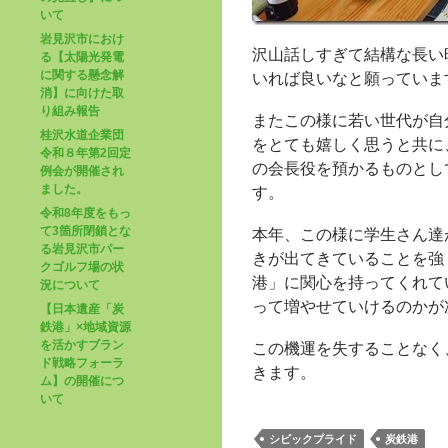
いて
岩見沢市におけ
沢山話しすぎて結構な長い
る【太陽光発電
に関する懸念解
いれば良いなと願っていま
消】に向けた取
り組み報告
またこの様に若い世代が自
桂沢水道企業団
をとても嬉しく思うと共に
令和８年第2回定
の会長役を預かるものとし
例会が開催され
ました。
す。
令和8年度をもっ
て3箇所閉鎖とな
本年、この様に学生さん達
る岩見沢市パー
きが出てきていることを強
クゴルフ場の状
港」に関心を持ってくれて
況について
って増やせていけるのかが
【日本遺産「炭
鉄港」×地域資源
を活かすブラン
この機運を失することなく
ド戦略フォーラ
きます。
ム】の開催につ
いて
シビックプライド
炭鉄港