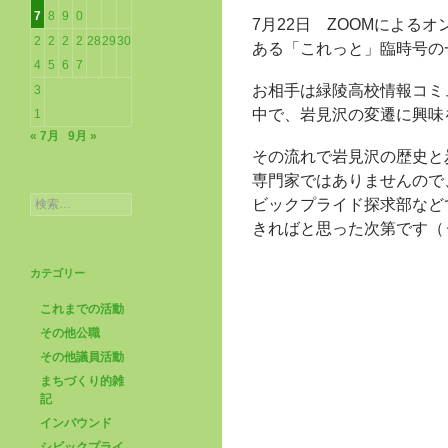
7
8
9
0
7月22日 ZOOMによ
2
2
2
2
28
29
30
ある「これっと」臨時号の
4
5
6
7
お相手は緑陵高校情報コミ
3
中で、岩見沢の変遷に興味
1
« 7月
9月 »
その流れで岩見沢の歴史と
専門家ではありませんので
検
ビックプライド探求部など
索:
きればと思った次第です（
カテゴリー
これまでの活動
その他公職
その他議員活動
まちづくり的雑
記
インバウンド
シビックプライ