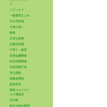
ド
トピックス
一般質問まとめ
中心市街地
今後の思い
動画
大切な映像
太陽光発電
子育て・教育
定例会議関連
岩見沢駅関連
市役所新庁舎
市立病院
後援会関係
政策思考
新型コロナウイ
ルス感染症
未分類
桂沢水道企業団