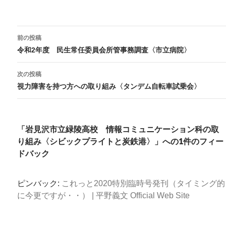
投
前の投稿
稿
令和2年度 民生常任委員会所管事務調査〈市立病院〉
ナ
ビ
次の投稿
ゲ
視力障害を持つ方への取り組み〈タンデム自転車試乗会〉
ー
シ
ョ
「岩見沢市立緑陵高校 情報コミュニケーション科の取
ン
り組み〈シビックプライトと炭鉄港〉」への1件のフィー
ドバック
ピンバック:
これっと2020特別臨時号発刊（タイミング的
に今更ですが・・） | 平野義文 Official Web Site