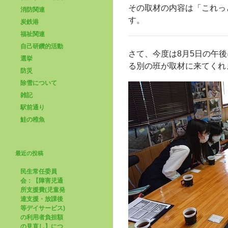
その取材の内容は「これっ
消防関連
す。
炭鉄港
福祉関連
自己研鑽的活動
さて、今度は8月5日の午
選挙
る別の班が取材に来てくれ
防災
除雪について
雑記
駅前通り
鮭の稚魚
最近の投稿
民生常任委員
会：【障害児通
所支援費(児童発
達支援・放課後
等デイサービス)
の利用者負担額
の見直し】につ