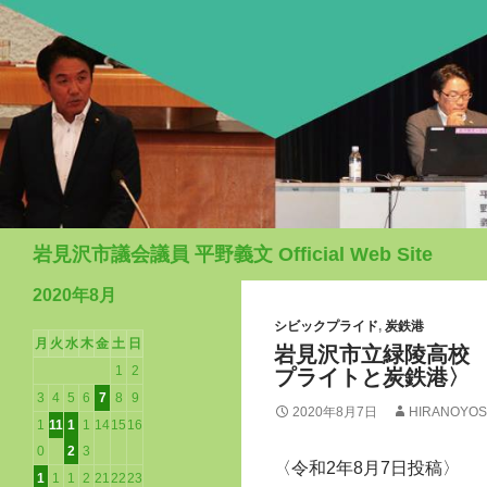
検
岩見沢市議会議員 平野義文 Official Web Site
索
2020年8月
シビックプライド
,
炭鉄港
月
火
水
木
金
土
日
岩見沢市立緑陵高校
1
2
プライトと炭鉄港〉
3
4
5
6
7
8
9
2020年8月7日
HIRANOYOS
1
11
1
1
14
15
16
0
2
3
〈令和2年8月7日投稿〉
1
1
1
2
21
22
23