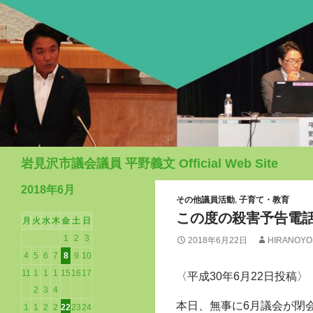
検
岩見沢市議会議員 平野義文 Official Web Site
索
2018年6月
その他議員活動
,
子育て・教育
この度の殺害予告電
月
火
水
木
金
土
日
1
2
3
2018年6月22日
HIRANOYO
4
5
6
7
8
9
10
11
1
1
1
15
16
17
〈平成30年6月22日投稿〉
2
3
4
本日、無事に6月議会が閉
1
1
2
2
22
23
24