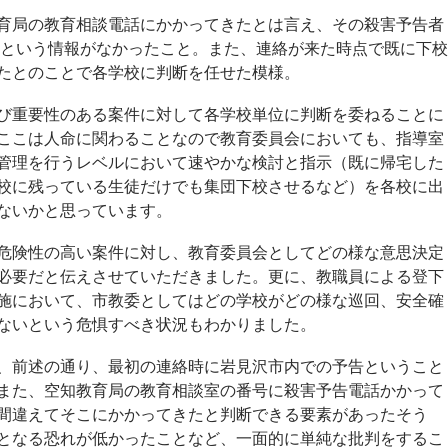
育局の教育相談電話にかかってきたとは言え、その殺害予告者
～70歳という情報がなかったこと。また、連絡が来た時点で既に下校
たとのことで各学校に判断を任せた模様。
び重要性のある案件に対して各学校単位に判断を委ねることに
ここは人命に関わることなので教育委員会においても、指導室
管理を行うレベルにおいて速やかな検討と指示（既に帰宅した
校に残っている生徒だけでも集団下校させるなど）を各校に出
ないかと思っています。
危険性の高い案件に対し、教育委員会としてどの様な意思決定
必要だと伝えさせていただきました。更に、教職員による登下
施において、市教委としてはどの学校がどの様な巡回、安全確
ないという危惧すべき状況もわかりました。
、前述の通り、最初の連絡時に岩見沢市内での予告ということ
また、空知教育局の教育相談室の番号に殺害予告電話かかって
間違えてそこにかかってきたと判断できる要素があったそう
となる恐れが低かったことなど、一面的に単純な批判をするこ