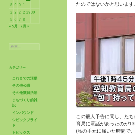
たのではないかと思います
8
9
0
1
2
2
2
2
29
30
5
6
7
8
« 5月
7月 »
検
索:
カテゴリー
これまでの活動
その他公職
その他議員活動
まちづくり的雑
記
インバウンド
この殺人予告に関し、たち
シビックプライ
育局に電話があったのが13
ド
(私の手元に届いた時間で
トピックス