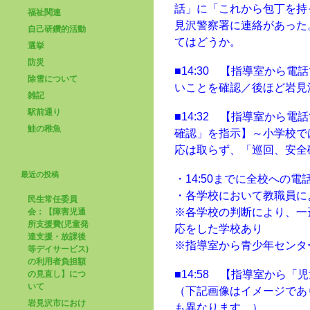
話」に「これから包丁を持
福祉関連
見沢警察署に連絡があった
自己研鑽的活動
てはどうか。
選挙
防災
■14:30 【指導室から
除雪について
いことを確認／後ほど岩見
雑記
駅前通り
■14:32 【指導室から
鮭の稚魚
確認」を指示】～小学校で
応は取らず、「巡回、安全
最近の投稿
・14:50までに全校への
・各学校において教職員に
民生常任委員
※各学校の判断により、一
会：【障害児通
所支援費(児童発
応をした学校あり
達支援・放課後
※指導室から青少年センタ
等デイサービス)
の利用者負担額
■14:58 【指導室から
の見直し】につ
いて
（下記画像はイメージであ
岩見沢市におけ
も異なります。）