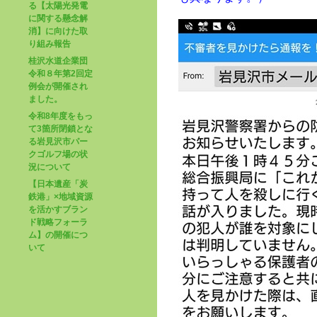
る【太陽光発電
に関する懸念解
消】に向けた取
り組み報告
桂沢水道企業団
令和８年第2回定
例会が開催され
ました。
令和8年度をもっ
て3箇所閉鎖とな
る岩見沢市パー
クゴルフ場の状
況について
【日本遺産「炭
鉄港」×地域資源
を活かすブラン
ド戦略フォーラ
ム】の開催につ
いて