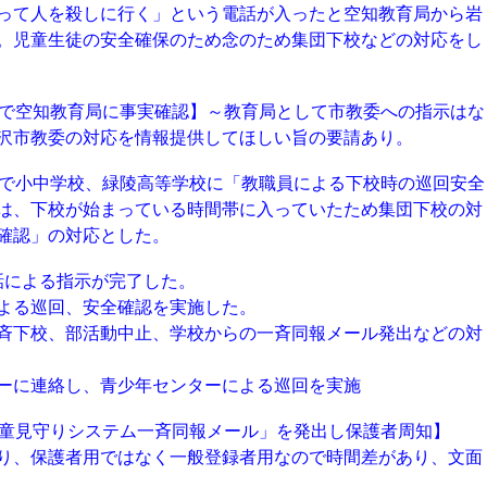
って人を殺しに行く」という電話が入ったと空知教育局から岩
。児童生徒の安全確保のため念のため集団下校などの対応をし
電話で空知教育局に事実確認】～教育局として市教委への指示はな
沢市教委の対応を情報提供してほしい旨の要請あり。
電話で小中学校、緑陵高等学校に「教職員による下校時の巡回安全
は、下校が始まっている時間帯に入っていたため集団下校の対
確認」の対応とした。
電話による指示が完了した。
よる巡回、安全確認を実施した。
斉下校、部活動中止、学校からの一斉同報メール発出などの対
ーに連絡し、青少年センターによる巡回を実施
「児童見守りシステム一斉同報メール」を発出し保護者周知】
り、保護者用ではなく一般登録者用なので時間差があり、文面