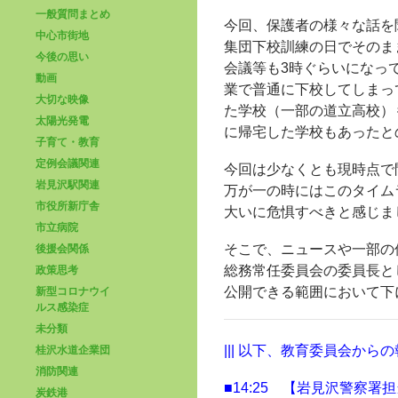
一般質問まとめ
今回、保護者の様々な話を
中心市街地
集団下校訓練の日でそのま
今後の思い
会議等も3時ぐらいになっ
動画
業で普通に下校してしまっ
大切な映像
た学校（一部の道立高校）
太陽光発電
に帰宅した学校もあったと
子育て・教育
定例会議関連
今回は少なくとも現時点で
岩見沢駅関連
万が一の時にはこのタイム
市役所新庁舎
大いに危惧すべきと感じま
市立病院
そこで、ニュースや一部の
後援会関係
総務常任委員会の委員長と
政策思考
公開できる範囲において下
新型コロナウイ
ルス感染症
未分類
||| 以下、教育委員会からの報告
桂沢水道企業団
消防関連
■14:25 【岩見沢警察
炭鉄港