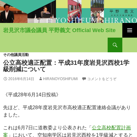
岩見沢市議会議員 平野義文 Official Web Site
コ
検
ン
索
テ
ン
その他議員活動
ツ
公立高校適正配置：平成31年度岩見沢西校1学
へ
級削減について
移
2016年6月14日
HIRANOYOSHIFUMI
コメントをどうぞ
動
《平成28年6月14日投稿》
先ほど、平成28年度岩見沢市高校適正配置連絡会議があり
ました。
これは6月7日に道教委より公表された「
公立高校配置計画
案
」において、空知南学区は岩見沢西校を1学級減とすると