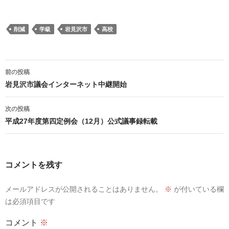
削減
学級
岩見沢市
高校
投
前の投稿
稿
岩見沢市議会インターネット中継開始
ナ
ビ
次の投稿
ゲ
平成27年度第四定例会（12月）公式議事録転載
ー
シ
ョ
コメントを残す
ン
メールアドレスが公開されることはありません。
※
が付いている欄
は必須項目です
コメント
※