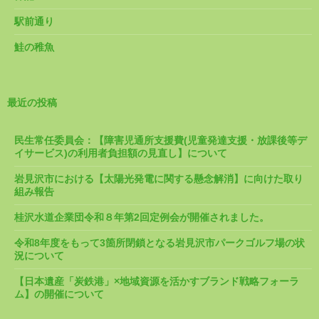
駅前通り
鮭の稚魚
最近の投稿
民生常任委員会：【障害児通所支援費(児童発達支援・放課後等デ
イサービス)の利用者負担額の見直し】について
岩見沢市における【太陽光発電に関する懸念解消】に向けた取り
組み報告
桂沢水道企業団令和８年第2回定例会が開催されました。
令和8年度をもって3箇所閉鎖となる岩見沢市パークゴルフ場の状
況について
【日本遺産「炭鉄港」×地域資源を活かすブランド戦略フォーラ
ム】の開催について