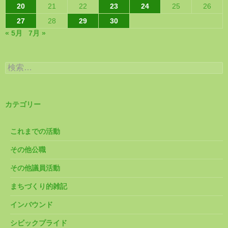
20
21
22
23
24
25
26
27
28
29
30
« 5月
7月 »
検
索:
カテゴリー
これまでの活動
その他公職
その他議員活動
まちづくり的雑記
インバウンド
シビックプライド