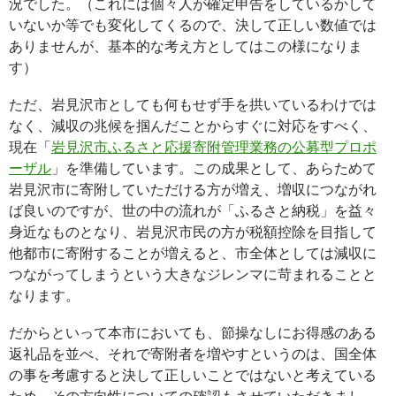
況でした。（これには個々人が確定申告をしているかして
いないか等でも変化してくるので、決して正しい数値では
ありませんが、基本的な考え方としてはこの様になりま
す）
ただ、岩見沢市としても何もせず手を拱いているわけでは
なく、減収の兆候を掴んだことからすぐに対応をすべく、
現在「
岩見沢市ふるさと応援寄附管理業務の公募型プロポ
ーザル
」を準備しています。この成果として、あらためて
岩見沢市に寄附していただける方が増え、増収につながれ
ば良いのですが、世の中の流れが「ふるさと納税」を益々
身近なものとなり、岩見沢市民の方が税額控除を目指して
他都市に寄附することが増えると、市全体としては減収に
つながってしまうという大きなジレンマに苛まれることと
なります。
だからといって本市においても、節操なしにお得感のある
返礼品を並べ、それで寄附者を増やすというのは、国全体
の事を考慮すると決して正しいことではないと考えている