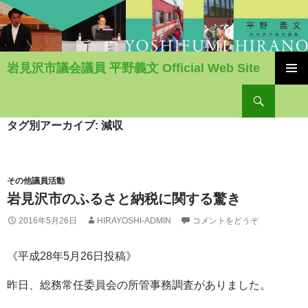
岩見沢市議会議員 平野義文 Official Web Site
コ
検
ン
索
テ
ン
タグ別アーカイブ: 減収
ツ
へ
移
動
その他議員活動
岩見沢市のふるさと納税に関する驚き
2016年5月26日
HIRAYOSHI-ADMIN
コメントをどうぞ
《平成28年5月26日投稿》
昨日、総務常任委員会の所管事務調査がありました。