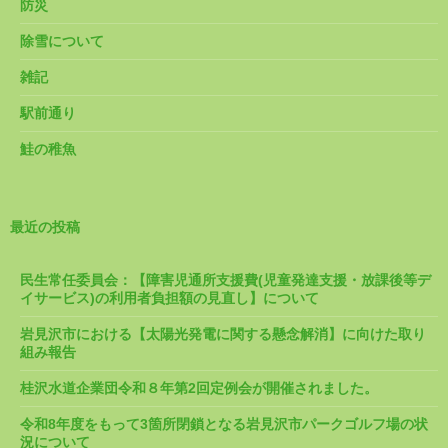
防災
除雪について
雑記
駅前通り
鮭の稚魚
最近の投稿
民生常任委員会：【障害児通所支援費(児童発達支援・放課後等デ
イサービス)の利用者負担額の見直し】について
岩見沢市における【太陽光発電に関する懸念解消】に向けた取り
組み報告
桂沢水道企業団令和８年第2回定例会が開催されました。
令和8年度をもって3箇所閉鎖となる岩見沢市パークゴルフ場の状
況について