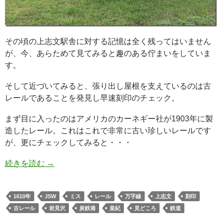
その頃の上志文駅舎に対する記憶は全く残ってはいません
が、今、あらためて見てみると趣のある佇まいをしていま
す。
そして近づいてみると、張り出し屋根を支えているのは古
レールであることを発見し早速刻印のチェック。
まず目に入ったのはアメリカのカーネギー社が1903年に製
造したレール。これはこれで非常に古い珍しいレールです
が、更にチェックしてみると・・・
続きを読む
→
1610年
JSW
ミス
レール
万字線
上志文
刻印
古レール
岩見沢
炭鉄港
皇紀
見どころ
鉄道