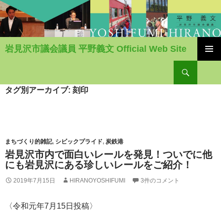
岩見沢市議会議員 平野義文 Official Web Site
コ
検
ン
索
テ
ン
タグ別アーカイブ: 刻印
ツ
へ
移
動
まちづくり的雑記
,
シビックプライド
,
炭鉄港
岩見沢市内で面白いレールを発見！ついでに他
にも岩見沢にある珍しいレールをご紹介！
2019年7月15日
HIRANOYOSHIFUMI
3件のコメント
〈令和元年7月15日投稿〉