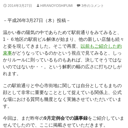
2014年3月27日
HIRANOYOSHIFUMI
3件のコメント
－平成26年3月27日（木）投稿－
温かい春の陽気の中であらためて駅前通りをみてみると、
1・６地区の駅前ビル解体が始まり、他の新しい店舗も続々
と姿を現してきました。そこで再度、
以前もご紹介した約
束事
がどうなっているのかという視点で見てみると、しっ
かりルールに則っているものもあれば、決してそうではな
いのではないか・・。という解釈の幅の広さに打ちひしが
れます。
この駅前通りと中心市街地に関しては自分としてもまちの
顔として非常に重要なこととして捉えている関係上、公式
な場における質問も幾度となく実施させていただいていま
す。
今回は、まだ昨年の
9月定例会での議事録
をご紹介していま
せんでしたので、ここに掲載させていただきます。