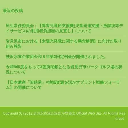
最近の投稿
民生常任委員会：【障害児通所支援費(児童発達支援・放課後等デ
イサービス)の利用者負担額の見直し】について
岩見沢市における【太陽光発電に関する懸念解消】に向けた取り
組み報告
桂沢水道企業団令和８年第2回定例会が開催されました。
令和8年度をもって3箇所閉鎖となる岩見沢市パークゴルフ場の状
況について
【日本遺産「炭鉄港」×地域資源を活かすブランド戦略フォーラ
ム】の開催について
Copyright (C) 2012 岩見沢市議会議員 平野義文 Official Web Site. All Rights Res
erved.