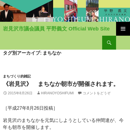
岩見沢市議会議員 平野義文 Official Web Site
コ
検
ン
索
テ
ン
タグ別アーカイブ: まちなか
ツ
へ
移
動
まちづくり的雑記
《岩見沢》 まちなか朝市が開催されます。
2015年8月26日
HIRANOYOSHIFUMI
コメントをどうぞ
［平成27年8月26日投稿］
岩見沢のまちなかを元気にしようとしている仲間達が、今
年も朝市を開催します。