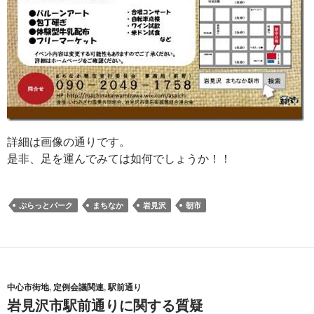
詳細は画像の通りです。
是非、足を運んでみては如何でしょうか！！
ぷらっとパーク
まちなか
岩見沢
朝市
中心市街地
,
定例会議関連
,
駅前通り
岩見沢市駅前通りに関する質疑