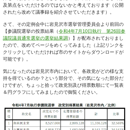
及第点をいただけるのではないかと考えております（公開
されたら改めて議事録を紹介させていただきます）。
さて、その定例会中に岩見沢市選挙管理委員会より前回の
【参議院選挙の投票結果（
令和4年7月10日執行 第26回参
議院議員通常選挙の選挙結果調
）】が配布されておりまし
たので、改めてページをめくってみました（上記リンクを
クリックしていただければ市のサイトからダウンロードが
可能です）。
気になったのは岩見沢市内において、各政党がどの様な支
持を得ているのか？という部分で、その気になった部分だ
けですが、ちょっと拾って政党別及び得票数順にて一覧表
＆円グラフにしてみましたので御覧ください。