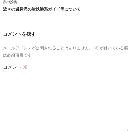
ビ
次の投稿
ゲ
近々の岩見沢の炭鉄港系ガイド等について
ー
シ
ョ
コメントを残す
ン
メールアドレスが公開されることはありません。
※
が付いている欄
は必須項目です
コメント
※