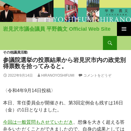
岩見沢市議会議員 平野義文 Official Web Site
コ
検
ン
索
テ
ン
その他議員活動
ツ
参議院選挙の投票結果から岩見沢市内の政党別
へ
得票数を拾ってみると。
移
2022年9月14日
HIRANOYOSHIFUMI
コメントをどうぞ
動
〈令和4年9月14日投稿〉
本日、常任委員会が開催され、第3回定例会も残すは16日
（金）の1日となりました。
今回は一般質問もさせていただき
、想像を大きく超える答
弁をいただくことができましたので、自身の成果としては