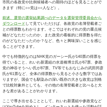
市民の各政党や比例候補者への期待のほどを見ることがで
きます（特に○○党は○○人など）。
前述、選管の選挙結果調べのデータを選挙管理委員会から
ダウンロード
して見ていただけば、各政党の名簿登載者ご
との得票数もわかります。そこではそれぞれの党の重点候
補がどなただったのか、また政党の看板的に得票数を得た
のがどなただったのか？など、色々と興味深いことを感じ
ることができます。
中でも特徴的なのはNHK党のガーシー氏が140票の得票を
得ていること、れいわ新選組の水道橋博士氏が67票、参政
党の神谷そうへい氏が87票、TV等でもおなじみの武田邦彦
氏が61票など、全体の得票数から見ると小さな数字ではあ
りますが、国会でも馴染みの深い既存の大きな政党は別格
で比較対象外としても、その他の名簿登載者と比べると大
きな差があることがわかります。
ここで導き出せることとして、れいわ新選組や参政党など
はYouTubeを始めとし、インターネットを使った活動が話