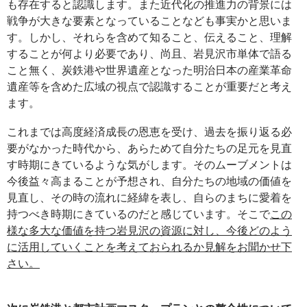
も存在すると認識します。また近代化の推進力の背景には
戦争が大きな要素となっていることなども事実かと思いま
す。しかし、それらを含めて知ること、伝えること、理解
することが何より必要であり、尚且、岩見沢市単体で語る
こと無く、炭鉄港や世界遺産となった明治日本の産業革命
遺産等を含めた広域の視点で認識することが重要だと考え
ます。
これまでは高度経済成長の恩恵を受け、過去を振り返る必
要がなかった時代から、あらためて自分たちの足元を見直
す時期にきているような気がします。そのムーブメントは
今後益々高まることが予想され、自分たちの地域の価値を
見直し、その時の流れに経緯を表し、自らのまちに愛着を
持つべき時期にきているのだと感じています。そこで
この
様な多大な価値を持つ岩見沢の資源に対し、今後どのよう
に活用していくことを考えておられるか見解をお聞かせ下
さい。