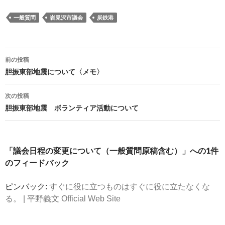
一般質問
岩見沢市議会
炭鉄港
投
前の投稿
稿
胆振東部地震について〈メモ〉
ナ
ビ
次の投稿
ゲ
胆振東部地震 ボランティア活動について
ー
シ
ョ
「議会日程の変更について（一般質問原稿含む）」への1件
ン
のフィードバック
ピンバック:
すぐに役に立つものはすぐに役に立たなくな
る。 | 平野義文 Official Web Site