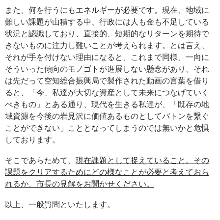
また、何を行うにもエネルギーが必要です。現在、地域に
難しい課題が山積する中、行政には人も金も不足している
状況と認識しており、直接的、短期的なリターンを期待で
きないものに注力し難いことが考えられます。とは言え、
それが手を付けない理由になると、これまで同様、一向に
そういった傾向のモノゴトが進展しない懸念があり、それ
は先だって空知総合振興局で製作された動画の言葉を借り
ると、「今、私達が大切な資産として未来につなげていく
べきもの」とある通り、現代を生きる私達が、「既存の地
域資源を今後の岩見沢に価値あるものとしてバトンを繋ぐ
ことができない」こととなってしまうのでは無いかと危惧
しております。
そこであらためて、
現在課題として捉えていること。その
課題をクリアするためにどの様なことが必要と考えておら
れるか、市長の見解をお聞かせください。
以上、一般質問といたします。