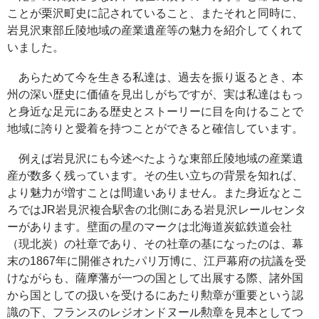
ことが栗沢町史に記されていること、またそれと同時に、
岩見沢東部丘陵地域の産業遺産等の魅力を紹介してくれて
いました。
あらためて今を生きる私達は、過去を振り返るとき、本
州の深い歴史に価値を見出しがちですが、実は私達はもっ
と身近な足元にある歴史とストーリーに目を向けることで
地域に誇りと愛着を持つことができると確信しています。
例えば岩見沢にも今述べたような東部丘陵地域の産業遺
産が数多く残っています。その生い立ちの背景を知れば、
より魅力が増すことは間違いありません。また身近なとこ
ろではJR岩見沢複合駅舎の北側にある岩見沢レールセンタ
ーがあります。壁面の星のマークは北海道炭鉱鉄道会社
（現北炭）の社章であり、その社章の基になったのは、幕
末の1867年に開催されたパリ万博に、江戸幕府の抗議を受
けながらも、薩摩藩が一つの国として出展する際、諸外国
から国としての扱いを受けるにあたり勲章が重要という認
識の下、フランスのレジオンドヌール勲章を見本としてつ