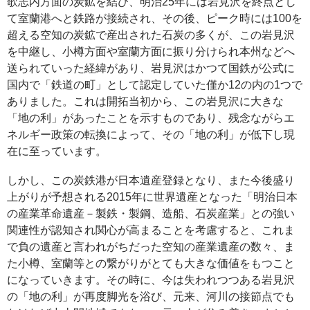
歌志内方面の炭鉱を結び、明治25年には岩見沢を終点とし
て室蘭港へと鉄路が接続され、その後、ピーク時には100を
超える空知の炭鉱で産出された石炭の多くが、この岩見沢
を中継し、小樽方面や室蘭方面に振り分けられ本州などへ
送られていった経緯があり、岩見沢はかつて国鉄が公式に
国内で「鉄道の町」として認定していた僅か12の内の1つで
ありました。これは開拓当初から、この岩見沢に大きな
「地の利」があったことを示すものであり、残念ながらエ
ネルギー政策の転換によって、その「地の利」が低下し現
在に至っています。
しかし、この炭鉄港が日本遺産登録となり、また今後盛り
上がりが予想される2015年に世界遺産となった「明治日本
の産業革命遺産－製鉄・製鋼、造船、石炭産業」との強い
関連性が認知され関心が高まることを考慮すると、これま
で負の遺産と言われがちだった空知の産業遺産の数々、ま
た小樽、室蘭等との繋がりがとても大きな価値をもつこと
になっていきます。その時に、今は失われつつある岩見沢
の「地の利」が再度脚光を浴び、元来、河川の接節点でも