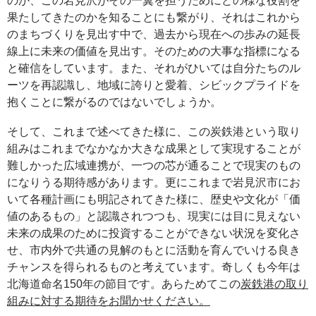
のか、この岩見沢がその一翼を担うためにどの様な役割を
果たしてきたのかを知ることにも繋がり、それはこれから
のまちづくりを見出す中で、過去から現在への歩みの延長
線上に未来の価値を見出す。そのための大事な指標になる
と確信をしています。また、それがひいては自分たちのル
ーツを再認識し、地域に誇りと愛着、シビックプライドを
抱くことに繋がるのではないでしょうか。
そして、これまで述べてきた様に、この炭鉄港という取り
組みはこれまでなかなか大きな成果として実現することが
難しかった広域連携が、一つの芯が通ることで現実のもの
になりうる期待感があります。更にこれまで岩見沢市にお
いて各種計画にも明記されてきた様に、歴史や文化が「価
値のあるもの」と認識されつつも、現実には目に見えない
未来の成果のために投資することができない状況を変化さ
せ、市内外で共通の見解のもとに活動を育んでいける良き
チャンスを得られるものと考えています。奇しくも今年は
北海道命名150年の節目です。あらためてこの
炭鉄港の取り
組みに対する期待をお聞かせください。