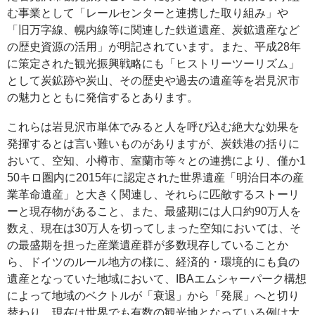
む事業として「レールセンターと連携した取り組み」や
「旧万字線、幌内線等に関連した鉄道遺産、炭鉱遺産など
の歴史資源の活用」が明記されています。また、平成28年
に策定された観光振興戦略にも「ヒストリーツーリズム」
として炭鉱跡や炭山、その歴史や過去の遺産等を岩見沢市
の魅力とともに発信するとあります。
これらは岩見沢市単体でみると人を呼び込む絶大な効果を
発揮するとは言い難いものがありますが、炭鉄港の括りに
おいて、空知、小樽市、室蘭市等々との連携により、僅か1
50キロ圏内に2015年に認定された世界遺産「明治日本の産
業革命遺産」と大きく関連し、それらに匹敵するストーリ
ーと現存物があること、また、最盛期には人口約90万人を
数え、現在は30万人を切ってしまった空知においては、そ
の最盛期を担った産業遺産群が多数現存していることか
ら、ドイツのルール地方の様に、経済的・環境的にも負の
遺産となっていた地域において、IBAエムシャーパーク構想
によって地域のベクトルが「衰退」から「発展」へと切り
替わり、現在は世界でも有数の観光地となっている例は大