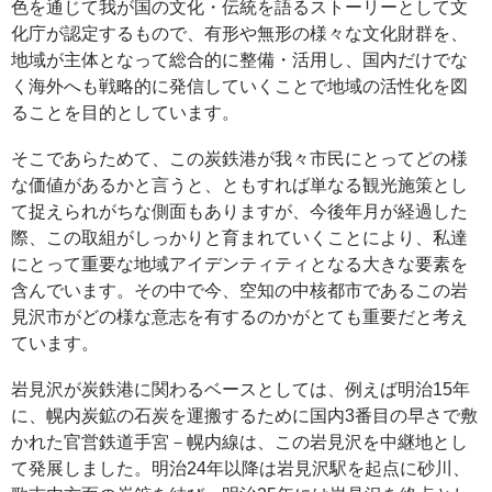
色を通じて我が国の文化・伝統を語るストーリーとして文
化庁が認定するもので、有形や無形の様々な文化財群を、
地域が主体となって総合的に整備・活用し、国内だけでな
く海外へも戦略的に発信していくことで地域の活性化を図
ることを目的としています。
そこであらためて、この炭鉄港が我々市民にとってどの様
な価値があるかと言うと、ともすれば単なる観光施策とし
て捉えられがちな側面もありますが、今後年月が経過した
際、この取組がしっかりと育まれていくことにより、私達
にとって重要な地域アイデンティティとなる大きな要素を
含んでいます。その中で今、空知の中核都市であるこの岩
見沢市がどの様な意志を有するのかがとても重要だと考え
ています。
岩見沢が炭鉄港に関わるベースとしては、例えば明治15年
に、幌内炭鉱の石炭を運搬するために国内3番目の早さで敷
かれた官営鉄道手宮－幌内線は、この岩見沢を中継地とし
て発展しました。明治24年以降は岩見沢駅を起点に砂川、