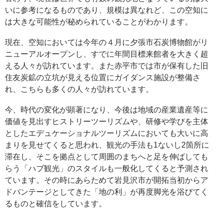
いに参考になるものであり、規模は異なれど、この空知に
は大きな可能性が秘められていることがわかります。
現在、空知においては今年の４月に夕張市石炭博物館がリ
ニューアルオープンし、すでに年間目標来館者を大きく超
える人々が訪れています。また赤平市では市が保有した旧
住友炭鉱の立坑が見える位置にガイダンス施設が整備さ
れ、こちらも多くの人々が訪れています。
今、時代の変化が顕著になり、今後は地域の産業遺産等に
価値を見出すヒストリーツーリズムや、研修や学びを主体
としたエデュケーショナルツーリズムにおいても大いに高
まりを見せてくると思われ、観光の手法も1ないし2箇所に
滞在し、そこを拠点として周囲のまちへと足を伸ばしても
らう「ハブ観光」のスタイルも一般化してくると予測され
ています。その時にあらためて岩見沢市が開拓当初からア
ドバンテージとしてきた「地の利」が再度脚光を浴びてく
るものと確信をしています。