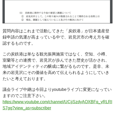
質問内容はこれまで活動してきた「炭鉄港」が日本遺産登
録申請の気運が高まっている中で、岩見沢市の考え方を確
認するものです。
この炭鉄港は単なる観光振興施策ではなく、空知、小樽、
室蘭等との連携で、岩見沢が歩んできた歴史が活かされ、
地域アイデンティティの醸成に繋がるものです。是非、未
来の岩見沢にその価値を高めて伝えられるようにしていき
たいと考えております。
議会ライブ中継は今回よりyoutubeライブに変更になってい
ますのでご注意下さい。
https://www.youtube.com/channel/UCjjSzdyAOXBFq_yRLRI
S7gg?view_as=subscriber