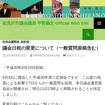
岩見沢市議会議員 平野義文 Official Web Site
コ
検
ン
索
テ
ン
定例会議関連
,
炭鉄港
ツ
議会日程の変更について（一般質問原稿含む）
へ
2018年9月10日
HIRANOYOSHIFUMI
1件のコメント
移
動
〈平成30年9月10日投稿〉
9月4日に開会した平成30年第三定例会ですが、この度の地
震による影響で7日からの一般質問を延期。本日議会運営委
員会が開催され、明日11日13時より再開されることが決定
しました。
変更日程はこちらからご覧ください。