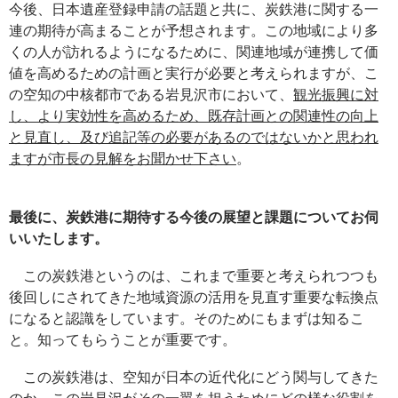
今後、日本遺産登録申請の話題と共に、炭鉄港に関する一
連の期待が高まることが予想されます。この地域により多
くの人が訪れるようになるために、関連地域が連携して価
値を高めるための計画と実行が必要と考えられますが、こ
の空知の中核都市である岩見沢市において、
観光振興に対
し、より実効性を高めるため、既存計画との関連性の向上
と見直し、及び追記等の必要があるのではないかと思われ
ますが市長の見解をお聞かせ下さい
。
最後に、炭鉄港に期待する今後の展望と課題についてお伺
いいたします。
この炭鉄港というのは、これまで重要と考えられつつも
後回しにされてきた地域資源の活用を見直す重要な転換点
になると認識をしています。そのためにもまずは知るこ
と。知ってもらうことが重要です。
この炭鉄港は、空知が日本の近代化にどう関与してきた