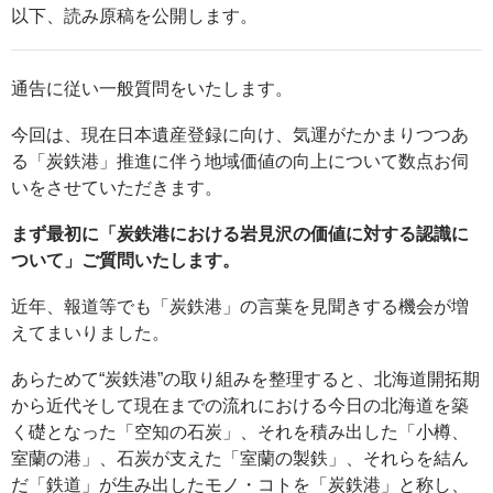
以下、読み原稿を公開します。
通告に従い一般質問をいたします。
今回は、現在日本遺産登録に向け、気運がたかまりつつあ
る「炭鉄港」推進に伴う地域価値の向上について数点お伺
いをさせていただきます。
まず最初に「炭鉄港における岩見沢の価値に対する認識に
ついて」ご質問いたします。
近年、報道等でも「炭鉄港」の言葉を見聞きする機会が増
えてまいりました。
あらためて“炭鉄港”の取り組みを整理すると、北海道開拓期
から近代そして現在までの流れにおける今日の北海道を築
く礎となった「空知の石炭」、それを積み出した「小樽、
室蘭の港」、石炭が支えた「室蘭の製鉄」、それらを結ん
だ「鉄道」が生み出したモノ・コトを「炭鉄港」と称し、