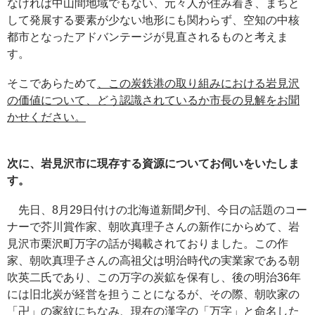
なければ中山間地域でもない、元々人が住み着き、まちと
して発展する要素が少ない地形にも関わらず、空知の中核
都市となったアドバンテージが見直されるものと考えま
す。
そこであらためて
、この炭鉄港の取り組みにおける岩見沢
の価値について、どう認識されているか市長の見解をお聞
かせください。
次に、岩見沢市に現存する資源についてお伺いをいたしま
す。
先日、8月29日付けの北海道新聞夕刊、今日の話題のコー
ナーで芥川賞作家、朝吹真理子さんの新作にからめて、岩
見沢市栗沢町万字の話が掲載されておりました。この作
家、朝吹真理子さんの高祖父は明治時代の実業家である朝
吹英二氏であり、この万字の炭鉱を保有し、後の明治36年
には旧北炭が経営を担うことになるが、その際、朝吹家の
「卍」の家紋にちなみ、現在の漢字の「万字」と命名した