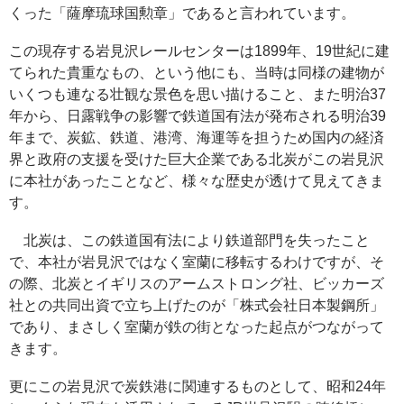
くった「薩摩琉球国勲章」であると言われています。
この現存する岩見沢レールセンターは1899年、19世紀に建
てられた貴重なもの、という他にも、当時は同様の建物が
いくつも連なる壮観な景色を思い描けること、また明治37
年から、日露戦争の影響で鉄道国有法が発布される明治39
年まで、炭鉱、鉄道、港湾、海運等を担うため国内の経済
界と政府の支援を受けた巨大企業である北炭がこの岩見沢
に本社があったことなど、様々な歴史が透けて見えてきま
す。
北炭は、この鉄道国有法により鉄道部門を失ったこと
で、本社が岩見沢ではなく室蘭に移転するわけですが、そ
の際、北炭とイギリスのアームストロング社、ビッカーズ
社との共同出資で立ち上げたのが「株式会社日本製鋼所」
であり、まさしく室蘭が鉄の街となった起点がつながって
きます。
更にこの岩見沢で炭鉄港に関連するものとして、昭和24年