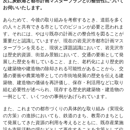
次に炭鉄港と都市計画マスタープランとの整合性について
お伺いいたします。
あらためて、今後の取り組みを考察するとき、道筋を多く
の人々と共有できる市としてのビジョンが必要と思われま
す。それには、やはり既存の計画との整合性を図ることが
重要だと認識していますが、現在の岩見沢市都市計画マス
タープランを見ると、現状と課題認識において、岩見沢市
は歴史的資源、街並み景観において、交通の要衝として発
展した歴史を有していること、また、老朽化により歴史的
な建築物や建造物の除却される可能性があることから、交
通の要衝や農業地帯としての市街地発展の歴史を伝える建
築物、建造物の価値を再評価し、保存・利活用などに取り
組む必要性が述べられ、現存する歴史的建築物・建造物の
一例として、いくつかの事例があげられています。
また、これまでの都市づくりの具体的な取り組み（実現化
の方策）の進捗においても、鉄道のまち、教育のまちとし
て発展してきた資源の利用を考えるとともに、既存産業施
設を市民活動の場などとして再生することを方策として位