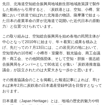
先日、北海道空知総合振興局地域創生部地域政策課で製作
した動画から引用すると、〈炭鉄港とは、空知、小樽、室
蘭において鉄道で結ばれた北海道の物語。薩摩藩で始まっ
た日本の産業革命の芽が北海道で花開いた近代日本の原動
力〉と位置づけられています。
この取り組みは、空知総合振興局を始め各地の民間主体が
中心となって2010年に始まり、年々着実に成果を積み上
げ、先だっての７月13日には、この岩見沢の地において、
空知管内の10市町・小樽市・室蘭市、観光協会、商工会議
所・商工会、その他関係団体、そして空知・胆振・後志総
合振興局をメンバーとして80名近くが集い「炭鉄港推進協
議会」が設立されたのは大変大きな一歩かと思います。
その推進協議会のことを掲載した報道記事によれば、早け
れば来年2月に炭鉄港の日本遺産登録申請を目指すとなって
おります。
日本遺産（Japan Heritage）とは、地域の歴史的魅力や特