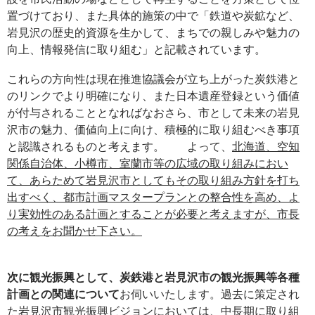
置づけており、また具体的施策の中で「鉄道や炭鉱など、
岩見沢の歴史的資源を生かして、まちでの親しみや魅力の
向上、情報発信に取り組む」と記載されています。
これらの方向性は現在推進協議会が立ち上がった炭鉄港と
のリンクでより明確になり、また日本遺産登録という価値
が付与されることとなればなおさら、市として未来の岩見
沢市の魅力、価値向上に向け、積極的に取り組むべき事項
と認識されるものと考えます。 よって、
北海道、空知
関係自治体、小樽市、室蘭市等の広域の取り組みにおい
て、あらためて岩見沢市としてもその取り組み方針を打ち
出すべく、都市計画マスタープランとの整合性を高め、よ
り実効性のある計画とすることが必要と考えますが、市長
の考えをお聞かせ下さい。
次に観光振興として、炭鉄港と岩見沢市の観光振興等各種
計画との関連について
お伺いいたします。過去に策定され
た岩見沢市観光振興ビジョンにおいては、中長期に取り組