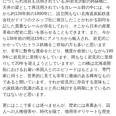
につくられ現在も活用されているJR岩見沢駅の跨線橋に、
天井の梁として再活用されている古レール群の中には、今
から約128年前の1890年に、設立間もない北海道炭鉱鉄道
会社がドイツのクルップ社に発注したことがわかる刻印を
記した貴重なレールが存在しており、そこから日本の産業
革命の歴史に思いを巡らせることもできます。また、今か
ら136年前の明治15年にアメリカから輸入され、岩見沢に
かかっていたトラス鉄橋をご存知の方も多いと思います
が、非常に数奇な運命をたどり、幾度か命拾いしながら199
9年に岩見沢に里帰りをしています。間もなく岩見沢に里帰
りして20年を迎えようとしていますが、この橋は北海道開
拓におけるお雇い米国人とのエピソードはもとより、専門
家に伺うと、世界的に見ても非常に価値のある稀有なもの
であると聞いています。それが岩見沢に存在する意味もこ
の炭鉄港の気運の高まりと共に検討する時期にきているの
ではないかと思います。
更にはここで多くは述べませんが、歴史には表裏あり、囚
人への人権侵害や、時代を隔て、徴用等デリケートな歴史