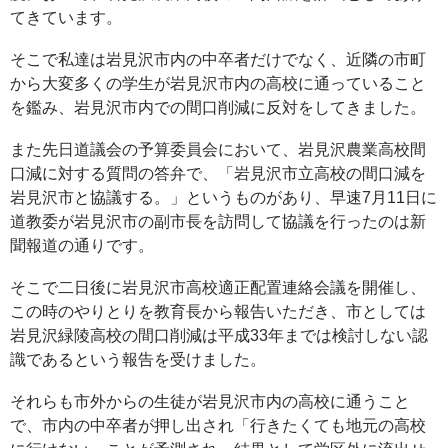
てきています。
そこで私達は岩見沢市内の中卒者だけでなく、近隣の市町
から大変多くの学生が岩見沢市内の高校に通っていること
を鑑み、岩見沢市内での間口削減に反対をしてきました。
また先日道議会の予算委員会において、岩見沢農業高校間
口減に対する質問の答弁で、「岩見沢市立高校の間口減を
岩見沢市と協議する。」というものがあり、早速7月11日に
道教委が岩見沢市の副市長を訪問して協議を行ったのは新
聞報道の通りです。
そこで二日後に岩見沢市高校適正配置連絡会議を開催し、
この時のやりとりを教育長から報告いただき、市としては
岩見沢緑陵高校の間口削減は平成33年までは検討しない認
識であるという報告を受けました。
それらも市外からの生徒が岩見沢市内の高校に通うこと
で、市内の中卒者が押し出され「行きたくても地元の高校