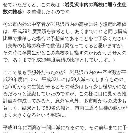
せていただくと、この表は〈
岩見沢市内の高校に通う生徒
数の推移
〉を整理したものです。
その市内外の中卒者が岩見沢市内の高校に通う想定比率値
は、平成29年度実績を参考とし、あくまでこれと同じ構成
比率で推移した場合の予想値であることをご了承ください
（実際の各地の様子で数値は異なってくると思いますが、
その時に卒業生がどこの高校を目指すのかわかりませんの
で、あくまで平成29年度実績の比率としています。）
ここで最も予想外だったのが、岩見沢市内の中卒者数が平
成29年度に比べ、平成32年には59人減ってしまうものの、
他市町からの生徒が来るとその減少はもう少し緩やかにな
るだろうと認識していたのですが、この様に目に見える推
計値を作成してみると、意外や意外、多市町からの減少も
著しく、結果として89名の減と、市内に通う生徒の減少が
より大きくなるという事態に。
平成31年に西高が一間口減になるので、その前年までに予