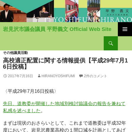
岩見沢市議会議員 平野義文 Official Web Site
コ
検
ン
索
テ
ン
その他議員活動
ツ
高校適正配置に関する情報提供【平成29年7月1
へ
6日投稿】
移
2017年7月16日
HIRANOYOSHIFUMI
2件のコメント
動
〈平成29年7月16日投稿〉
先日、道教委が開催した地域別検討協議会の報告を兼ねて
私感を述べました
。
まずは現状のおさらいとして、これまで道教委は平成32年
度において、岩見沢農業高校の１間口減を計画としてあげ