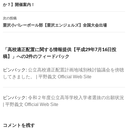
ナ
か？】開催案内！
ビ
ゲ
次の投稿
ー
栗沢小バレーボール部【栗沢エンジェルズ】全国大会出場
シ
ョ
ン
「高校適正配置に関する情報提供【平成29年7月16日投
稿】」への2件のフィードバック
ピンバック:
公立高校適正配置計画地域別検討協議会を傍聴
してきました。 | 平野義文 Official Web Site
ピンバック:
令和２年度公立高等学校入学者選抜の出願状況
| 平野義文 Official Web Site
コメントを残す