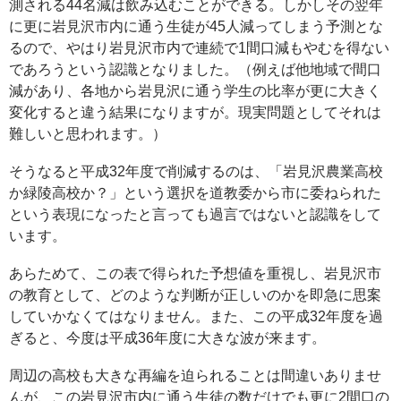
測される44名減は飲み込むことができる。しかしその翌年
に更に岩見沢市内に通う生徒が45人減ってしまう予測とな
るので、やはり岩見沢市内で連続で1間口減もやむを得ない
であろうという認識となりました。（例えば他地域で間口
減があり、各地から岩見沢に通う学生の比率が更に大きく
変化すると違う結果になりますが。現実問題としてそれは
難しいと思われます。）
そうなると平成32年度で削減するのは、「岩見沢農業高校
か緑陵高校か？」という選択を道教委から市に委ねられた
という表現になったと言っても過言ではないと認識をして
います。
あらためて、この表で得られた予想値を重視し、岩見沢市
の教育として、どのような判断が正しいのかを即急に思案
していかなくてはなりません。また、この平成32年度を過
ぎると、今度は平成36年度に大きな波が来ます。
周辺の高校も大きな再編を迫られることは間違いありませ
んが、この岩見沢市内に通う生徒の数だけでも更に2間口の