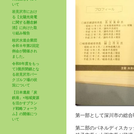
いて
岩見沢市におけ
る【太陽光発電
に関する懸念解
消】に向けた取
り組み報告
桂沢水道企業団
令和８年第2回定
例会が開催され
ました。
令和8年度をもっ
て3箇所閉鎖とな
る岩見沢市パー
クゴルフ場の状
況について
【日本遺産「炭
鉄港」×地域資源
を活かすブラン
ド戦略フォーラ
ム】の開催につ
第一部として深川市の総合
いて
第二部のパネルディスカッ