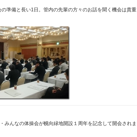
会の準備と長い1日。管内の先輩の方々のお話を聞く機会は貴重
操・みんなの体操会が幌向緑地開設１周年を記念して開会されま