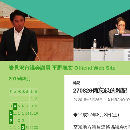
検
岩見沢市議会議員 平野義文 Official Web Site
索
2015年8月
雑記
270826備忘録的雑記
月
火
水
木
金
土
日
1
2
2015年8月26日
HIRANOYO
3
4
5
6
7
8
9
1
11
1
1
14
15
16
◆平成27年8月8日(土)
0
2
3
空知地方議員連絡協議会が
1
1
1
2
21
22
23