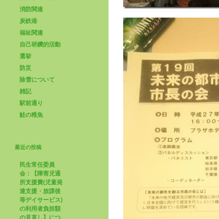
消防関連
炭鉄港
福祉関連
自己研鑽的活動
選挙
防災
除雪について
雑記
駅前通り
鮭の稚魚
最近の投稿
民生常任委員
会：【障害児通
所支援費(児童発
達支援・放課後
等デイサービス)
の利用者負担額
の見直し】につ