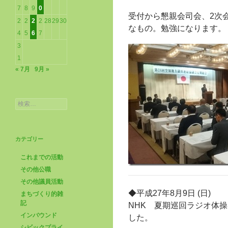
7
8
9
0
受付から懇親会司会、2次
2
2
2
2
28
29
30
なもの。勉強になります。
4
5
6
7
3
1
« 7月
9月 »
検
索:
カテゴリー
これまでの活動
その他公職
その他議員活動
◆平成27年8月9日 (日)
まちづくり的雑
記
NHK 夏期巡回ラジオ体
インバウンド
した。
シビックプライ