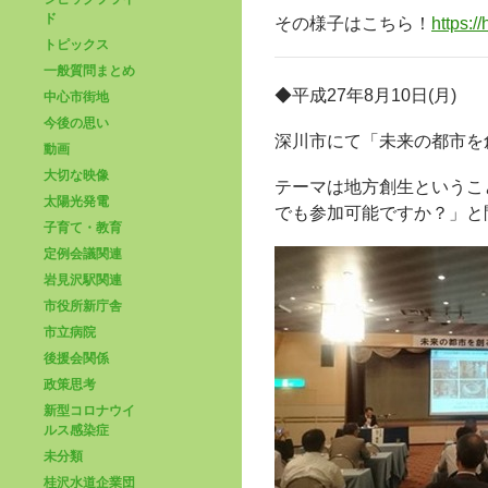
ド
その様子はこちら！
https:/
トピックス
一般質問まとめ
◆平成27年8月10日(月)
中心市街地
今後の思い
深川市にて「未来の都市を
動画
大切な映像
テーマは地方創生というこ
太陽光発電
でも参加可能ですか？」と
子育て・教育
定例会議関連
岩見沢駅関連
市役所新庁舎
市立病院
後援会関係
政策思考
新型コロナウイ
ルス感染症
未分類
桂沢水道企業団