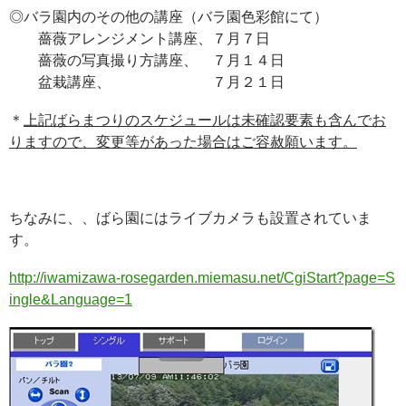
◎バラ園内のその他の講座（バラ園色彩館にて）
薔薇アレンジメント講座、７月７日
薔薇の写真撮り方講座、 ７月１４日
盆栽講座、 ７月２１日
＊
上記ばらまつりのスケジュールは未確認要素も含んでお
りますので、変更等があった場合はご容赦願います。
ちなみに、、ばら園にはライブカメラも設置されていま
す。
http://iwamizawa-rosegarden.miemasu.net/CgiStart?page=S
ingle&Language=1