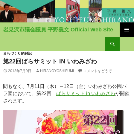
岩見沢市議会議員 平野義文 Official Web Site
コ
検
ン
索
テ
ン
まちづくり的雑記
ツ
第22回ばらサミット IN いわみざわ
へ
2013年7月9日
HIRANOYOSHIFUMI
コメントをどうぞ
移
動
間もなく、7月11日（木）～12日（金）いわみざわ公園バ
ラ園において、第22回
ばらサミット in いわみざわ
が開催
されます。