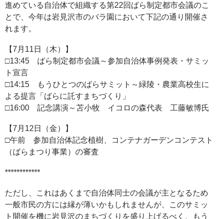
進めている自治体で組織する第22回ばら制定都市会議のこ
とで、今年は岩見沢市のバラ園において下記の通り開催さ
れます。
【7月11日（木）】
□13:45 ばら制定都市会議～参加自治体事例発表・サミッ
ト宣言
□14:15 もうひとつのばらサミット～緑陵・農業高校生に
よる提言「ばらに託すまちづくり」
□16:00 記念講演～苫小牧 イコロの森代表 工藤敏博氏
【7月12日（金）】
□午前 参加自治体記念植樹、コンテナガーデンコンテスト
（ばらまつり事業）の審査
************
ただし、これはあくまで自治体同士の会議が主となるため
一般市民の方には縁が薄いかもしれませんが、このサミッ
ト開催を機に岩見沢のまちづくりを盛り上げるべく、もう