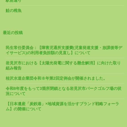
駅前通り
鮭の稚魚
最近の投稿
民生常任委員会：【障害児通所支援費(児童発達支援・放課後等デ
イサービス)の利用者負担額の見直し】について
岩見沢市における【太陽光発電に関する懸念解消】に向けた取り
組み報告
桂沢水道企業団令和８年第2回定例会が開催されました。
令和8年度をもって3箇所閉鎖となる岩見沢市パークゴルフ場の状
況について
【日本遺産「炭鉄港」×地域資源を活かすブランド戦略フォーラ
ム】の開催について