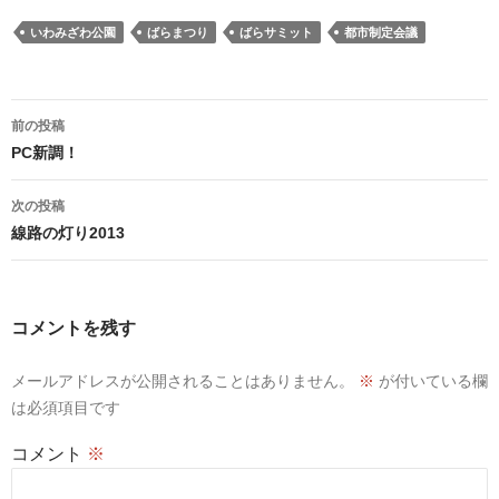
いわみざわ公園
ばらまつり
ばらサミット
都市制定会議
投
前の投稿
稿
PC新調！
ナ
ビ
次の投稿
ゲ
線路の灯り2013
ー
シ
ョ
コメントを残す
ン
メールアドレスが公開されることはありません。
※
が付いている欄
は必須項目です
コメント
※