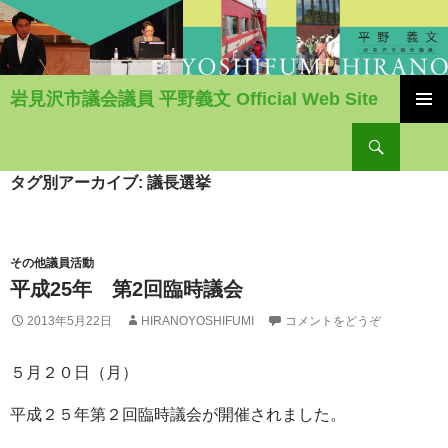
岩見沢市議会議員 平野義文 Official Web Site
コ
検
ン
索
テ
ン
タグ別アーカイブ: 議長選挙
ツ
へ
移
動
その他議員活動
平成25年 第2回臨時議会
2013年5月22日
HIRANOYOSHIFUMI
コメントをどうぞ
５月２０日（月）
平成２５年第２回臨時議会が開催されました。