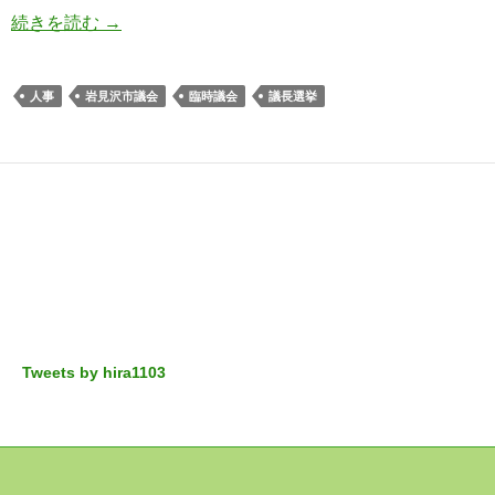
続きを読む
→
人事
岩見沢市議会
臨時議会
議長選挙
Tweets by hira1103