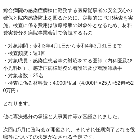
総合病院の感染症病棟に勤務する医療従事者の安全安心の
確保と院内感染防止を図るために、定期的にPCR検査を実
施。検査に係る費用は診療報酬の対象外となるため、材料
費実費分を病院事業会計で負担するもの。
・対象期間：令和3年4月1日から令和4年3月31日まで
・検査頻度：週1回
・対象職員：感染症患者等の対応をする医師（内科医及び
小児科医）、感染症病棟勤務の看護師及び看護師助手
・対象者数：25名
・検査に係る材料費：4,000円/回（4,000円×25人×52週=52
0万円）
となります。
他に専決処分の承認と人事案件等が審議されました。
次回は5月に臨時会が開催され、それぞれ任期満了となる役
職等についての決定がなされる予定です。