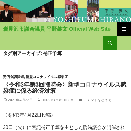
岩見沢市議会議員 平野義文 Official Web Site
コ
検
ン
索
テ
ン
タグ別アーカイブ: 補正予算
ツ
へ
移
動
定例会議関連
,
新型コロナウイルス感染症
〈令和3年第3回臨時会〉新型コロナウイルス感
染症に係る経済対策
2021年4月22日
HIRANOYOSHIFUMI
コメントをどうぞ
〈令和3年4月22日投稿〉
20日（火）に表記補正予算を主とした臨時議会が開催され