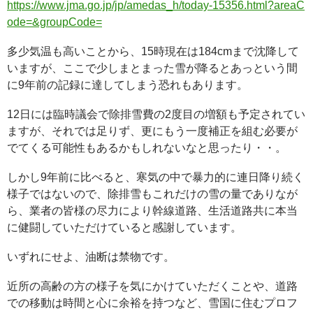
https://www.jma.go.jp/jp/amedas_h/today-15356.html?areaC
ode=&groupCode=
多少気温も高いことから、15時現在は184cmまで沈降して
いますが、ここで少しまとまった雪が降るとあっという間
に9年前の記録に達してしまう恐れもあります。
12日には臨時議会で除排雪費の2度目の増額も予定されてい
ますが、それでは足りず、更にもう一度補正を組む必要が
でてくる可能性もあるかもしれないなと思ったり・・。
しかし9年前に比べると、寒気の中で暴力的に連日降り続く
様子ではないので、除排雪もこれだけの雪の量でありなが
ら、業者の皆様の尽力により幹線道路、生活道路共に本当
に健闘していただけていると感謝しています。
いずれにせよ、油断は禁物です。
近所の高齢の方の様子を気にかけていただくことや、道路
での移動は時間と心に余裕を持つなど、雪国に住むプロフ