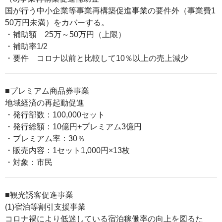
国が行う中小企業等事業再構築促進事業の要件外（事業費1
50万円未満）をカバーする。
・補助額 25万～50万円（上限）
・補助率1/2
・要件 コロナ以前と比較して10％以上の売上減少
■プレミアム商品券事業
地域経済の再起動促進
・発行部数：100,000セット
・発行総額：10億円+プレミアム3億円
・プレミアム率：30％
・販売内容：1セット1,000円×13枚
・対象：市民
■観光誘客促進事業
(1)宿泊等割引支援事業
コロナ禍により低迷している宿泊稼働率の向上を図るた