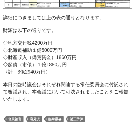
詳細につきましては上の表の通りとなります。
財源は以下の通りです。
◇地方交付税4200万円
◇北海道補助１億5000万円
◇財産収入（備荒資金）1860万円
◇起債（市債）１億1880万円
〈計 3億2940万円〉
本日の臨時議会はそれぞれ関連する常任委員会に付託され
て審議され、本会議において可決されましたことをご報告
いたします。
台風被害
岩見沢
臨時議会
補正予算