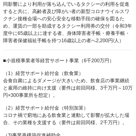
同影響により利用が落ち込んでいるタクシーの利用を促進
すると共に、高齢者及び障がい者の新型コロナウイルスワ
クチン接種会場への安心安全な移動手段の確保を図るた
め、運賃の一部を助成するタクシー利用券の交付（令和3年
度中に65歳以上に達する者、身体障害者手帳・療養手帳・
障害者保健福祉手帳を持つ16歳以上の者へ2,200円/人）
■小規模事業者等経営サポート事業（6千200万円）
（1）経営サポート給付金（飲食業）
会食自粛によるダメージが大きいため、飲食店の事業継続
と雇用の維持に向け支援（要件は前回同様、3千万円～10万
円×300事業所を想定）。
（2）経営サポート給付金（特別加算）
コロナ禍で窮地にある飲食業と連動して影響が拡大した場
合、その業種を支援する（要件は前回同様、2千万円）。
（3)事業再構築促進補助金