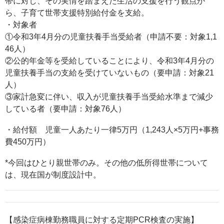
帯に対し、その実情を踏まえた生活の支援を行う観点か
ら、子育て世帯支援特別給付金を支給。
・対象者
①令和3年4月分の児童扶養手当受給者（申請不要：対象1,1
46人）
②公的年金等を受給していることにより、令和3年4月分の
児童扶養手当の支給を受けていないもの（要申請：対象21
人）
③家計急変に伴い、収入が児童扶養手当受給水準まで減少
している者（要申請：対象76人）
・給付額 児童一人あたり一律5万円（1,243人×5万円+事務
費450万円）
*今回はひとり親世帯のみ。その他の低所得世帯について
は、現在国が制度設計中。
【感染症病棟勤務職員に対する定期PCR検査の実施】