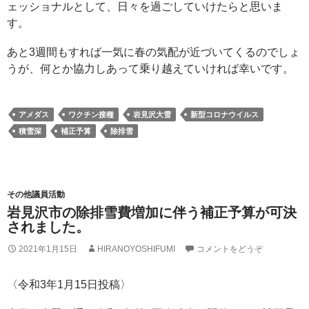
ェッショナルとして、日々を過ごしていけたらと思いま
す。
あと3週間もすれば一気に春の気配が近づいてくるのでしょ
うが、何とか協力しあって乗り越えていければ幸いです。
アメダス
ワクチン接種
岩見沢大雪
新型コロナウイルス
積雪深
補正予算
除排雪
その他議員活動
岩見沢市の除排雪費増加に伴う補正予算が可決
されました。
2021年1月15日
HIRANOYOSHIFUMI
コメントをどうぞ
〈令和3年1月15日投稿〉