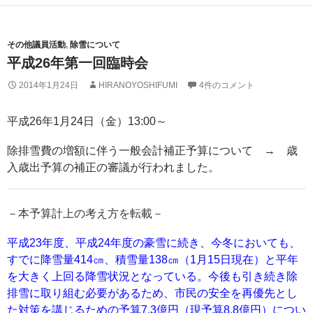
その他議員活動
,
除雪について
平成26年第一回臨時会
2014年1月24日
HIRANOYOSHIFUMI
4件のコメント
平成26年1月24日（金）13:00～
除排雪費の増額に伴う一般会計補正予算について → 歳
入歳出予算の補正の審議が行われました。
－本予算計上の考え方を転載－
平成23年度、平成24年度の豪雪に続き、今冬においても、
すでに降雪量414㎝、積雪量138㎝（1月15日現在）と平年
を大きく上回る降雪状況となっている。今後も引き続き除
排雪に取り組む必要があるため、市民の安全を再優先とし
た対策を講じるための予算7.3億円（現予算8.8億円）につい