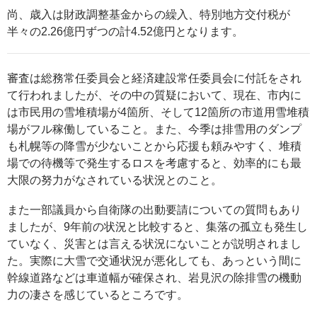
尚、歳入は財政調整基金からの繰入、特別地方交付税が
半々の2.26億円ずつの計4.52億円となります。
審査は総務常任委員会と経済建設常任委員会に付託をされ
て行われましたが、その中の質疑において、現在、市内に
は市民用の雪堆積場が4箇所、そして12箇所の市道用雪堆積
場がフル稼働していること。また、今季は排雪用のダンプ
も札幌等の降雪が少ないことから応援も頼みやすく、堆積
場での待機等で発生するロスを考慮すると、効率的にも最
大限の努力がなされている状況とのこと。
また一部議員から自衛隊の出動要請についての質問もあり
ましたが、9年前の状況と比較すると、集落の孤立も発生し
ていなく、災害とは言える状況にないことが説明されまし
た。実際に大雪で交通状況が悪化しても、あっという間に
幹線道路などは車道幅が確保され、岩見沢の除排雪の機動
力の凄さを感じているところです。