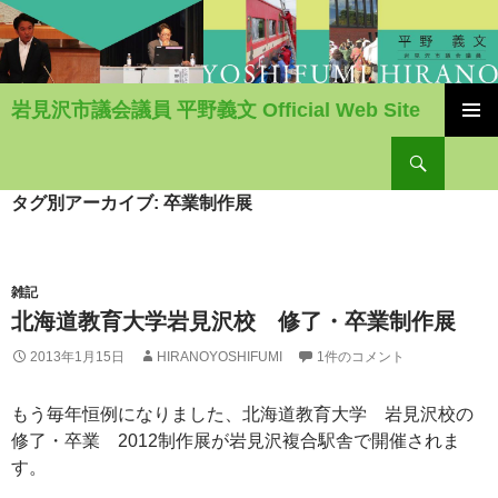
岩見沢市議会議員 平野義文 Official Web Site
コ
検
ン
索
テ
ン
タグ別アーカイブ: 卒業制作展
ツ
へ
移
動
雑記
北海道教育大学岩見沢校 修了・卒業制作展
2013年1月15日
HIRANOYOSHIFUMI
1件のコメント
もう毎年恒例になりました、北海道教育大学 岩見沢校の
修了・卒業 2012制作展が岩見沢複合駅舎で開催されま
す。