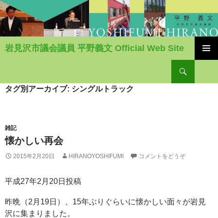
岩見沢市議会議員 平野義文 Official Web Site
コ
検
ン
索
テ
ン
タグ別アーカイブ: シングルトラック
ツ
へ
移
動
雑記
懐かしい再会
2015年2月20日
HIRANOYOSHIFUMI
コメントをどうぞ
平成27年2月20日投稿
昨晩（2月19日）、15年ぶりぐらいに懐かしい面々が岩見
沢に集まりました。