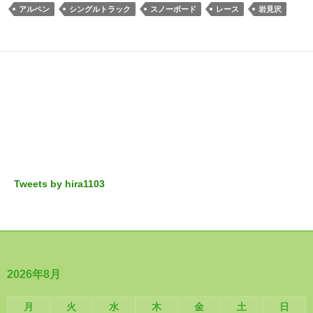
アルペン
シングルトラック
スノーボード
レース
岩見沢
Tweets by hira1103
2026年8月
月
火
水
木
金
土
日