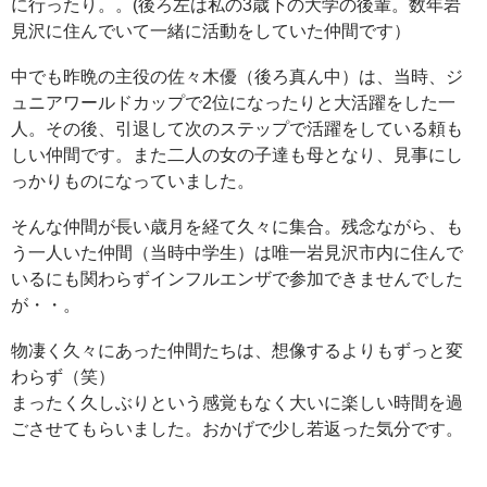
に行ったり。。(後ろ左は私の3歳下の大学の後輩。数年岩
見沢に住んでいて一緒に活動をしていた仲間です）
中でも昨晩の主役の佐々木優（後ろ真ん中）は、当時、ジ
ュニアワールドカップで2位になったりと大活躍をした一
人。その後、引退して次のステップで活躍をしている頼も
しい仲間です。また二人の女の子達も母となり、見事にし
っかりものになっていました。
そんな仲間が長い歳月を経て久々に集合。残念ながら、も
う一人いた仲間（当時中学生）は唯一岩見沢市内に住んで
いるにも関わらずインフルエンザで参加できませんでした
が・・。
物凄く久々にあった仲間たちは、想像するよりもずっと変
わらず（笑）
まったく久しぶりという感覚もなく大いに楽しい時間を過
ごさせてもらいました。おかげで少し若返った気分です。