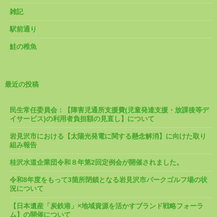
雑記
駅前通り
鮭の稚魚
最近の投稿
民生常任委員会：【障害児通所支援費(児童発達支援・放課後等デ
イサービス)の利用者負担額の見直し】について
岩見沢市における【太陽光発電に関する懸念解消】に向けた取り
組み報告
桂沢水道企業団令和８年第2回定例会が開催されました。
令和8年度をもって3箇所閉鎖となる岩見沢市パークゴルフ場の状
況について
【日本遺産「炭鉄港」×地域資源を活かすブランド戦略フォーラ
ム】の開催について