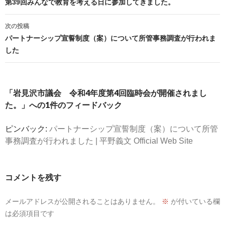
第39回みんなで教育を考える日に参加してきました。
ナ
ビ
次の投稿
ゲ
パートナーシップ宣誓制度（案）について所管事務調査が行われま
ー
した
シ
ョ
ン
「岩見沢市議会 令和4年度第4回臨時会が開催されまし
た。」への1件のフィードバック
ピンバック:
パートナーシップ宣誓制度（案）について所管
事務調査が行われました | 平野義文 Official Web Site
コメントを残す
メールアドレスが公開されることはありません。
※
が付いている欄
は必須項目です