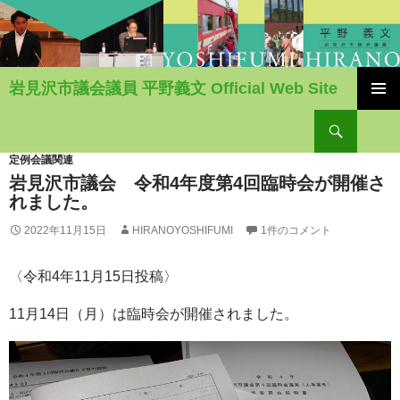
岩見沢市議会議員 平野義文 Official Web Site
コ
検
ン
索
テ
ン
定例会議関連
ツ
岩見沢市議会 令和4年度第4回臨時会が開催さ
へ
れました。
移
2022年11月15日
HIRANOYOSHIFUMI
1件のコメント
動
〈令和4年11月15日投稿〉
11月14日（月）は臨時会が開催されました。