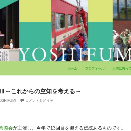
コンテンツへ移動
ホーム
プロフィール
大切に思っ
XⅢ～これからの空知を考える～
OSHIFUMI
コメントをどうぞ
〉
業協会
が主催し、今年で13回目を迎える伝統あるものです。