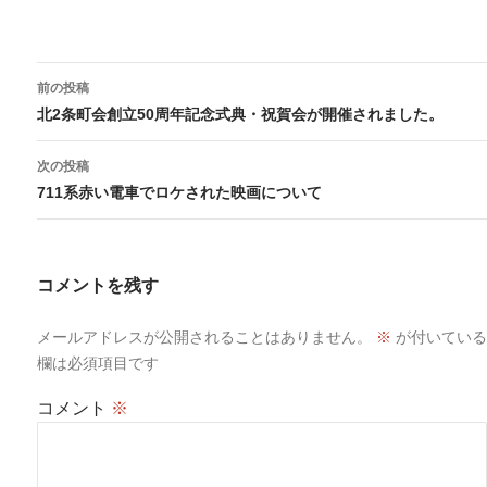
投
前の投稿
稿
北2条町会創立50周年記念式典・祝賀会が開催されました。
ナ
ビ
次の投稿
ゲ
711系赤い電車でロケされた映画について
ー
シ
ョ
コメントを残す
ン
メールアドレスが公開されることはありません。
※
が付いている
欄は必須項目です
コメント
※