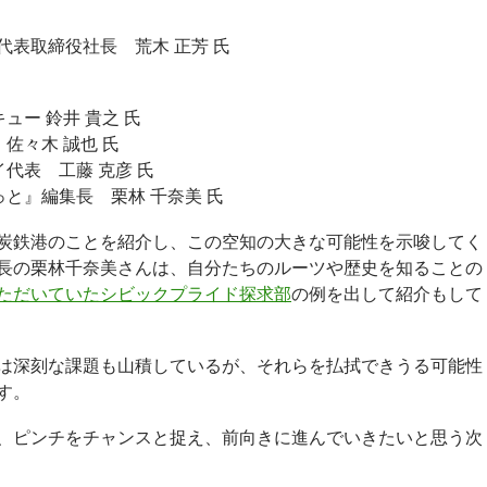
代表取締役社長 荒木 正芳 氏
ュー 鈴井 貴之 氏
佐々木 誠也 氏
代表 工藤 克彦 氏
と』編集長 栗林 千奈美 氏
炭鉄港のことを紹介し、この空知の大きな可能性を示唆してく
長の栗林千奈美さんは、自分たちのルーツや歴史を知ることの
ただいていたシビックプライド探求部
の例を出して紹介もして
は深刻な課題も山積しているが、それらを払拭できうる可能性
す。
、ピンチをチャンスと捉え、前向きに進んでいきたいと思う次