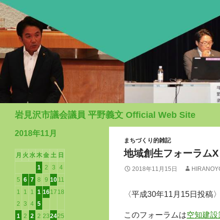
検
岩見沢市議会議員 平野義文 Official Web Site
索
2018年11月
まちづくり的雑記
地域創生フォーラム
月
火
水
木
金
土
日
1
2
3
4
2018年11月15日
HIRANOY
5
6
7
8
9
10
11
1
1
1
1
16
17
18
〈平成30年11月15日投稿
2
3
4
5
このフォーラムは
空知建設
1
2
2
2
23
24
25