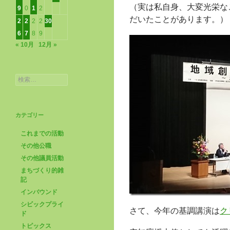
（実は私自身、大変光栄な
9
0
1
2
だいたことがあります。）
2
2
2
2
30
6
7
8
9
« 10月
12月 »
検
索:
カテゴリー
これまでの活動
その他公職
その他議員活動
まちづくり的雑
記
インバウンド
シビックプライ
さて、今年の基調講演は
ク
ド
トピックス