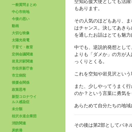
空知応援大使としても活躍
一般質問まとめ
もあります。
中心市街地
今後の思い
その人気のほどもあり、ま
動画
はチャンス。決してあきら
大切な映像
を通したお話はとても魅力
太陽光発電
中でも、逆説的発想として
子育て・教育
よりも「ダメか」の方が人
定例会議関連
っくりとくる。
岩見沢駅関連
市役所新庁舎
これを空知や岩見沢という
市立病院
後援会関係
また、少しやってうまく行
政策思考
のか？という言葉に勇気を
新型コロナウイ
ルス感染症
あらためて自分たちの地域
未分類
桂沢水道企業団
消防関連
その後は第2部としてパネ
炭鉄港