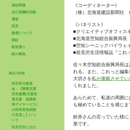
《コーディネーター》
福祉関連
（株）北海道建設新聞社 
自己研鑽的活動
選挙
《パネリスト》
防災
■クリエイティブオフィスキ
除雪について
■北海道空知総合振興局長 
雑記
■空知シーニックバイウェイ
駅前通り
■岩見沢生活情報誌『これっ
鮭の稚魚
佐々木空知総合振興局長は
れる。また、これっと編集
最近の投稿
大切さを
私が連載させてい
民生常任委員
くれました。
会：【障害児通
所支援費(児童発
あらためて、私達の周囲に
達支援・放課後
も秘めていることを感じま
等デイサービス)
の利用者負担額
の見直し】につ
鈴井さんの言っていた様に
いて
第です。
岩見沢市におけ