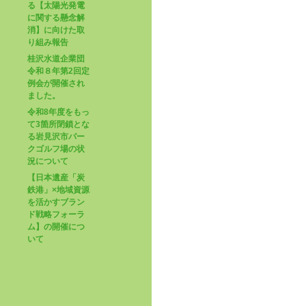
る【太陽光発電
に関する懸念解
消】に向けた取
り組み報告
桂沢水道企業団
令和８年第2回定
例会が開催され
ました。
令和8年度をもっ
て3箇所閉鎖とな
る岩見沢市パー
クゴルフ場の状
況について
【日本遺産「炭
鉄港」×地域資源
を活かすブラン
ド戦略フォーラ
ム】の開催につ
いて