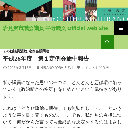
岩見沢市議会議員 平野義文 Official Web Site
コ
検
ン
索
テ
ン
その他議員活動
,
定例会議関連
ツ
平成25年度 第１定例会途中報告
へ
2013年3月18日
HIRANOYOSHIFUMI
コメントをどうぞ
移
動
私が議員になった思いの一つに、どんどんと悪循環に陥っ
ていく［政治離れの空気］を止めたいという気持ちがあり
ます。
これは「どうせ政治に期待しても無駄だし・・。」という
ような声を良く聞くものの、、、でも、私たちの今後につ
いて、何だかんだ言っても最終的な決定をするのはまさし