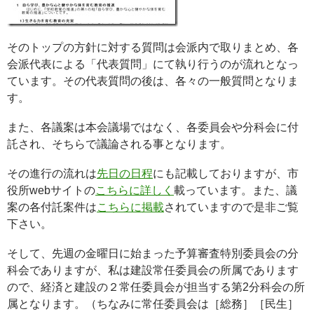
そのトップの方針に対する質問は会派内で取りまとめ、各
会派代表による「代表質問」にて執り行うのが流れとなっ
ています。その代表質問の後は、各々の一般質問となりま
す。
また、各議案は本会議場ではなく、各委員会や分科会に付
託され、そちらで議論される事となります。
その進行の流れは
先日の日程
にも記載しておりますが、市
役所webサイトの
こちらに詳しく
載っています。また、議
案の各付託案件は
こちらに掲載
されていますので是非ご覧
下さい。
そして、先週の金曜日に始まった予算審査特別委員会の分
科会でありますが、私は建設常任委員会の所属であります
ので、経済と建設の２常任委員会が担当する第2分科会の所
属となります。（ちなみに常任委員会は［総務］［民生］