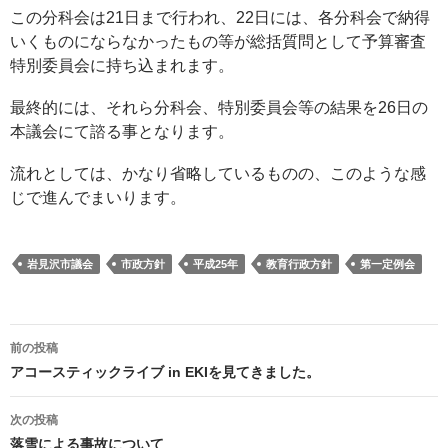
この分科会は21日まで行われ、22日には、各分科会で納得
いくものにならなかったもの等が総括質問として予算審査
特別委員会に持ち込まれます。
最終的には、それら分科会、特別委員会等の結果を26日の
本議会にて諮る事となります。
流れとしては、かなり省略しているものの、このような感
じで進んでまいります。
岩見沢市議会
市政方針
平成25年
教育行政方針
第一定例会
投
前の投稿
稿
アコースティックライブ in EKIを見てきました。
ナ
ビ
次の投稿
ゲ
落雪による事故について