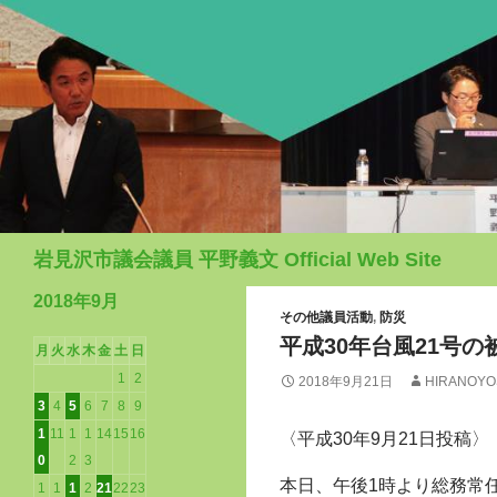
検
岩見沢市議会議員 平野義文 Official Web Site
索
2018年9月
その他議員活動
,
防災
平成30年台風21号の
月
火
水
木
金
土
日
1
2
2018年9月21日
HIRANOYO
3
4
5
6
7
8
9
1
11
1
1
14
15
16
〈平成30年9月21日投稿〉
0
2
3
本日、午後1時より総務常
1
1
1
2
21
22
23