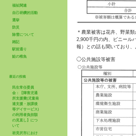
福祉関連
自己研鑽的活動
選挙
防災
＊農業被害は花卉、野菜類
除雪について
2,900千円の内、ビニー
雑記
報）との話も聞いており、
駅前通り
鮭の稚魚
◯公共施設等被害
最近の投稿
民生常任委員
会：【障害児通
所支援費(児童発
達支援・放課後
等デイサービス)
の利用者負担額
の見直し】につ
いて
岩見沢市におけ