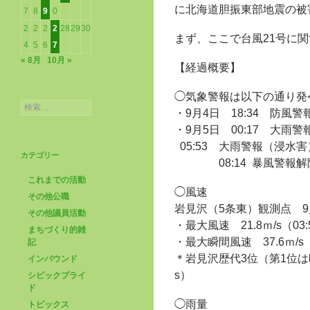
に北海道胆振東部地震の被
7
8
9
0
2
2
2
2
28
29
30
まず、ここで台風21号に
4
5
6
7
« 8月
10月 »
【経過概要】
◯気象警報は以下の通り発
検
・9月4日 18:34 防風警
索:
・9月5日 00:17 大雨
05:53 大雨警報（浸水
カテゴリー
08:14 暴風警報解
これまでの活動
◯風速
その他公職
岩見沢（5条東）観測点 9
その他議員活動
・最大風速 21.8ｍ/s（03:
まちづくり的雑
・最大瞬間風速 37.6ｍ/s（
記
＊岩見沢歴代3位（第1位は昭和
インバウンド
s）
シビックプライ
ド
◯雨量
トピックス