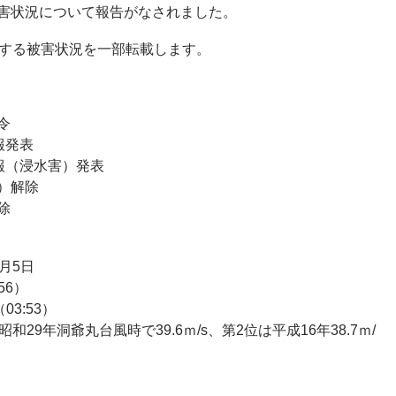
害状況について報告がなされました。
関する被害状況を一部転載します。
令
報発表
警報（浸水害）発表
害）解除
除
月5日
56）
03:53）
29年洞爺丸台風時で39.6ｍ/s、第2位は平成16年38.7ｍ/