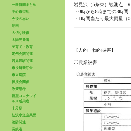
岩見沢（5条東）観測点 9
一般質問まとめ
・0時から8時までの8時間 
中心市街地
・1時間当たり最大雨量（02:0
今後の思い
動画
大切な映像
太陽光発電
子育て・教育
【人的・物的被害】
定例会議関連
岩見沢駅関連
◯農業被害
市役所新庁舎
市立病院
後援会関係
政策思考
新型コロナウイ
ルス感染症
未分類
桂沢水道企業団
消防関連
炭鉄港