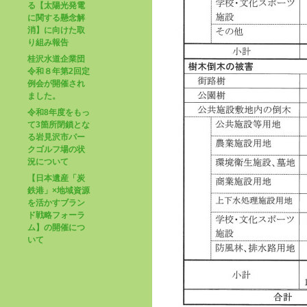
る【太陽光発電
に関する懸念解
消】に向けた取
り組み報告
桂沢水道企業団
令和８年第2回定
例会が開催され
ました。
令和8年度をもっ
て3箇所閉鎖とな
る岩見沢市パー
クゴルフ場の状
況について
【日本遺産「炭
鉄港」×地域資源
を活かすブラン
ド戦略フォーラ
ム】の開催につ
いて