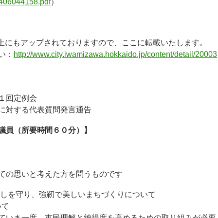
406044158.pdf
）
b上にもアップされておりますので、ここに転載いたします。
い：
http://www.city.iwamizawa.hokkaido.jp/content/detail/20003
１回定例会
に対する代表質問発言通告
教 議員（所要時間６０分）】
の思いと考えた方を問うものです
らしを守り、強靭で美しいまちづくりについて
いて
いま一度、市民理解と納得度を高めるための取り組みが必要