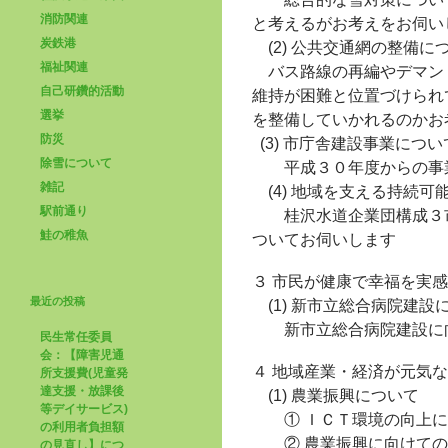
消防関連
と考えるがお考えをお伺い
炭鉄港
(2) 公共交通網の整備に
福祉関連
バス路線の再編やデマン
自己研鑽的活動
維持が困難と位置づけられ
選挙
を整備していかれるのかお
防災
(3) 市庁舎建設事業につ
除雪について
平成３０年度からの事業
雑記
(4) 地域を支える持続可
駅前通り
桂沢水道企業団構成３市
鮭の稚魚
ついてお伺いします
３ 市民が健康で幸福を実
最近の投稿
(1) 新市立総合病院建設
新市立総合病院建設に向
民生常任委員
会：【障害児通
４ 地域産業・経済が元気
所支援費(児童発
達支援・放課後
(1) 農業振興について
等デイサービス)
① ＩＣＴ環境の向上に
の利用者負担額
② 農業振興に向けての
の見直し】につ