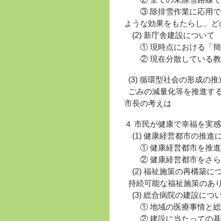
③ 除排雪作業に応用で
ような効果をもたらし、ど
(2) 新庁舎建設について
① 現時点における「簡
② 現在分散している教
(3) 循環型社会の形成の
ごみの減量化等を推進する
市長の考えは
４ 市民が健康で幸福を実
(1) 健康経営都市の推進
① 健康経営都市を推進
② 健康経営都市をさら
(2) 福祉施策の再構築に
持続可能な福祉施策のあ
(3) 総合病院の建設につ
① 地域の医療事情と総
② 建設に当たっての基