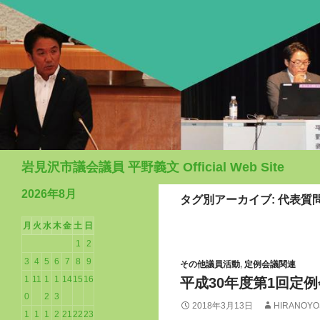
検
岩見沢市議会議員 平野義文 Official Web Site
索
2026年8月
タグ別アーカイブ: 代表質
月
火
水
木
金
土
日
1
2
3
4
5
6
7
8
9
その他議員活動
,
定例会議関連
1
11
1
1
14
15
16
平成30年度第1回定
0
2
3
2018年3月13日
HIRANOYO
1
1
1
2
21
22
23