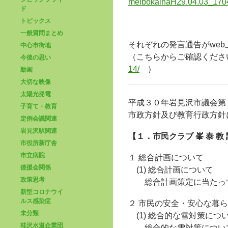
meibokaihaH29.04.03_170
ド
トピックス
一般質問まとめ
それぞれの発言通告がwe
中心市街地
（こちらからご確認くださ
今後の思い
14/
）
動画
大切な映像
太陽光発電
平成３０年岩見沢市議会第
子育て・教育
市政方針及び教育行政方針
定例会議関連
岩見沢駅関連
【１．市民クラブ 峯 泰 
市役所新庁舎
市立病院
１ 総合計画について
後援会関係
(1) 総合計画について
政策思考
総合計画策定に当たって
新型コロナウイ
ルス感染症
２ 市民の安全・安心な暮
未分類
(1) 総合的な雪対策につ
桂沢水道企業団
総合的な雪対策について