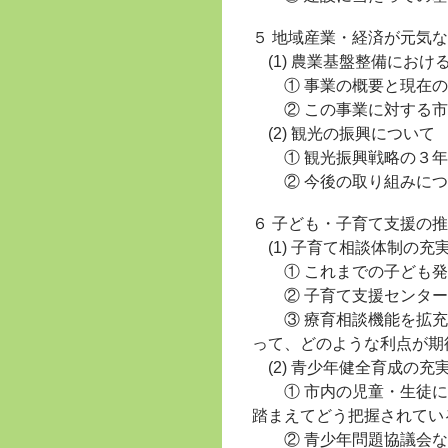
５ 地域産業・経済が元気
(1) 農業基盤整備にお
① 事業の概要と現在の
② この事業に対する市
(2) 観光の振興について
① 観光振興戦略の３年
② 今後の取り組みにつ
６ 子ども・子育て支援の
(1) 子育て相談体制の充
① これまでの子ども発
② 子育て支援センター
③ 療育相談機能を拡充
って、どのような利点が期
(2) 青少年健全育成の充
① 市内の児童・生徒に
踏まえてどう把握されてい
② 青少年問題協議会な