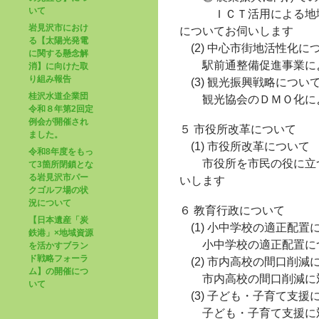
いて
ＩＣＴ活用による地域問
岩見沢市におけ
についてお伺いします
る【太陽光発電
(2) 中心市街地活性化に
に関する懸念解
駅前通整備促進事業によ
消】に向けた取
り組み報告
(3) 観光振興戦略につい
桂沢水道企業団
観光協会のＤＭＯ化によ
令和８年第2回定
例会が開催され
５ 市役所改革について
ました。
(1) 市役所改革について
令和8年度をもっ
市役所を市民の役に立つ
て3箇所閉鎖とな
る岩見沢市パー
いします
クゴルフ場の状
況について
６ 教育行政について
【日本遺産「炭
(1) 小中学校の適正配置
鉄港」×地域資源
小中学校の適正配置につ
を活かすブラン
ド戦略フォーラ
(2) 市内高校の間口削減
ム】の開催につ
市内高校の間口削減に対
いて
(3) 子ども・子育て支援
子ども・子育て支援に対