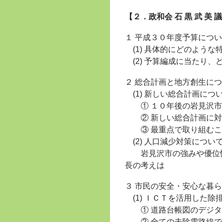
【２．政和会 石 黒 武 美
１ 平成３０年度予算につ
(1) 具体的にどのような
(2) 予算編成に当たり、
２ 総合計画と地方創生に
(1) 新しい総合計画につ
① １０年後の岩見沢市
② 新しい総合計画に対
③ 最重点で取り組むこ
(2) 人口減少対策につい
岩見沢市の強みや優位性
長の考えは
３ 市民の安全・安心な暮
(1) ＩＣＴを活用した除
① 道路台帳図のデジタ
② 全ての未除雪路線で