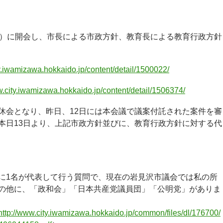
月）に開会し、市長による市政方針、教育長による教育行政方針
ty.iwamizawa.hokkaido.jp/content/detail/1500022/
w.city.iwamizawa.hokkaido.jp/content/detail/1506374/
休会となり、昨日、12日には本会議で議案付託された案件を審
本日13日より、上記市政方針並びに、教育行政方針に対する代
に1名が代表して行う質問で、現在の岩見沢市議会では私の所
の他に、「政和会」「日本共産党議員団」「公明党」がありま
http://www.city.iwamizawa.hokkaido.jp/common/files/dl/176700/