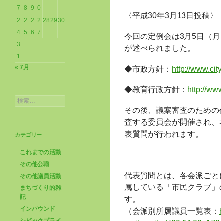
7
8
9
0
〈平成30年3月13日投稿〉
2
2
2
2
28
29
30
4
5
6
7
今回の定例会は3月5日（
3
が述べられました。
1
« 7月
◆市政方針：
http://www.ci
◆教育行政方針：
http://ww
検
索:
その後、議案審査のための
査する委員会が開催され、
表質問が行われます。
カテゴリー
これまでの活動
その他公職
代表質問とは、各会派ごと
その他議員活動
属している「市民クラブ」
まちづくり的雑
記
す。
インバウンド
（会派別所属議員一覧表：
シビックプライ